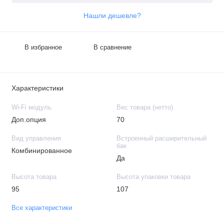
Нашли дешевле?
В избранное
В сравнение
Характеристики
Wi-Fi модуль
Вес товара (нетто)
Доп.опция
70
Вид управления
Встроенный расширительный
бак
Комбинированное
Да
Высота товара
Высота упаковки товара
95
107
Все характеристики