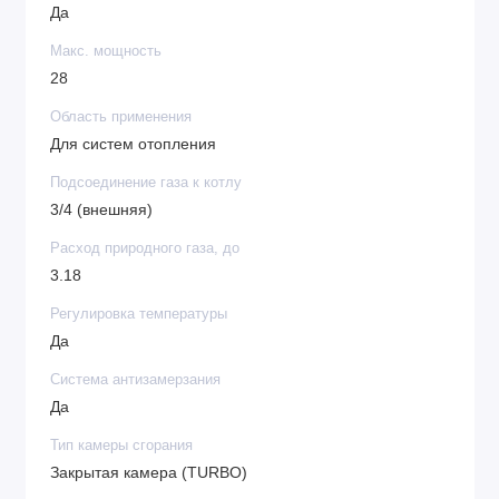
Да
Макс. мощность
28
Область применения
Для систем отопления
Подсоединение газа к котлу
3/4 (внешняя)
Расход природного газа, до
3.18
Регулировка температуры
Да
Система антизамерзания
Да
Тип камеры сгорания
Закрытая камера (TURBO)