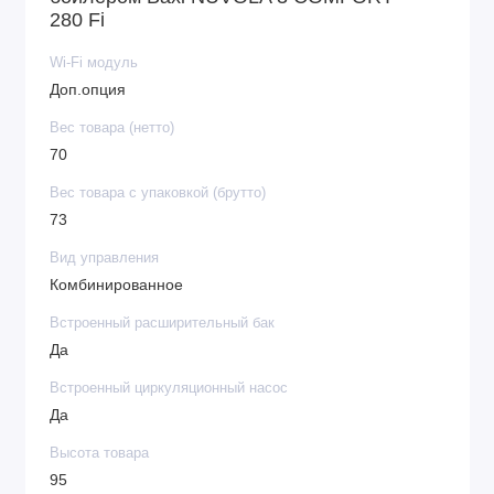
280 Fi
Wi-Fi модуль
Доп.опция
Вес товара (нетто)
70
Вес товара с упаковкой (брутто)
73
Вид управления
Комбинированное
Встроенный расширительный бак
Да
Встроенный циркуляционный насос
Да
Высота товара
95