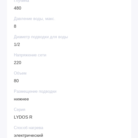
Глубина
480
Давление воды, макс.
8
Диаметр подводки для воды
1/2
Напряжение сети
220
Объем
80
Размещение подводки
нижнее
Серия
LYDOS R
Способ нагрева
электрический