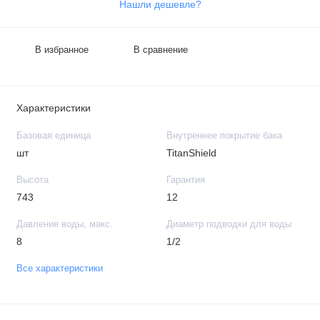
Нашли дешевле?
В избранное
В сравнение
Характеристики
Базовая единица
Внутреннее покрытие бака
шт
TitanShield
Высота
Гарантия
743
12
Давление воды, макс.
Диаметр подводки для воды
8
1/2
Все характеристики