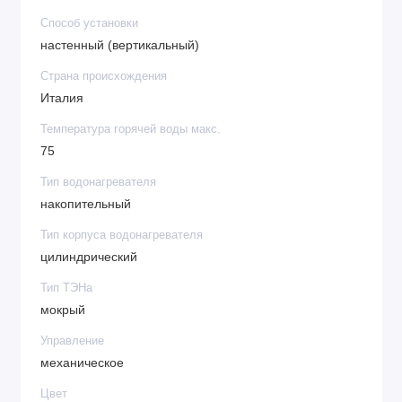
Способ установки
настенный (вертикальный)
Страна происхождения
Италия
Температура горячей воды макс.
75
Тип водонагревателя
накопительный
Тип корпуса водонагревателя
цилиндрический
Тип ТЭНа
мокрый
Управление
механическое
Цвет