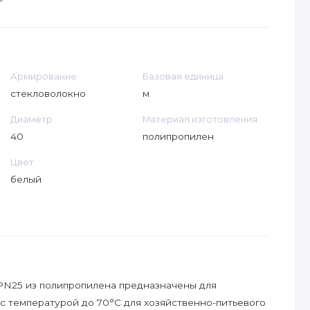
Армирование
Базовая единица
стекловолокно
м
Диаметр
Материал изготовления
40
полипропилен
Цвет
белый
 PN25 из полипропилена предназначены для
с температурой до 70°С для хозяйственно-питьевого