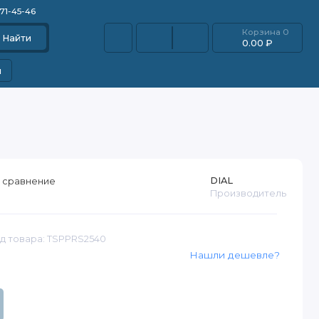
871-45-46
Корзина
0
Найти
0.00 ₽
и
DIAL
 сравнение
Производитель
д товара: TSPPRS2540
Нашли дешевле?