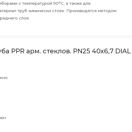
борами с температурой 90°С, а также для
атериал труб химически стоек. Производятся методом
реднего слоя.
а PPR арм. стеклов. PN25 40х6,7 DIAL 
окно
лен