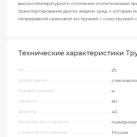
высокотемпературного отопления отопительными при
транспортирования других жидких сред, к которым м
непрерывной шнековой экструзией с соэкструзией с
Технические характеристики Труб
PN
25
Армирование
стекловол
Базовая единица
м
Гарантия
60
Диаметр
40
Материал изготовления
полипропи
Страна происхождения
Россия