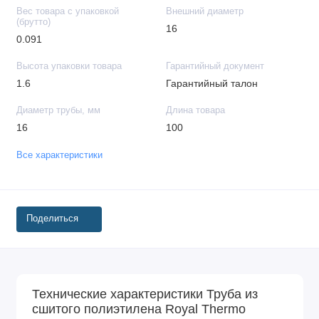
Вес товара с упаковкой
Внешний диаметр
(брутто)
16
0.091
Высота упаковки товара
Гарантийный документ
1.6
Гарантийный талон
Диаметр трубы, мм
Длина товара
16
100
Все характеристики
Поделиться
Технические характеристики Труба из
сшитого полиэтилена Royal Thermo