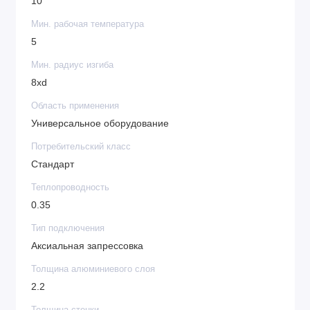
10
Мин. рабочая температура
5
Мин. радиус изгиба
8хd
Область применения
Универсальное оборудование
Потребительский класс
Стандарт
Теплопроводность
0.35
Тип подключения
Аксиальная запрессовка
Толщина алюминиевого слоя
2.2