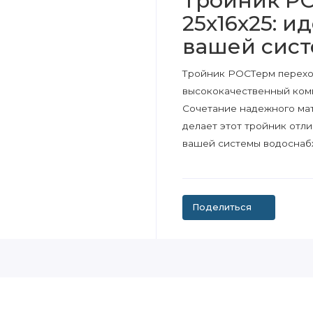
Тройник Р
25х16х25: 
вашей сис
Тройник РОСТерм переход
высококачественный комп
Сочетание надежного мат
делает этот тройник отл
вашей системы водоснаб
Поделиться