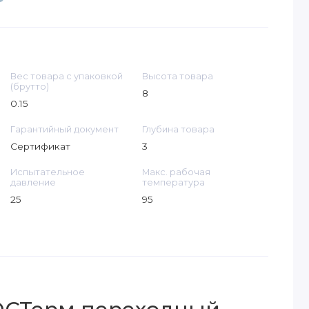
Вес товара с упаковкой
Высота товара
(брутто)
8
0.15
Гарантийный документ
Глубина товара
Сертификат
3
Испытательное
Макс. рабочая
давление
температура
25
95