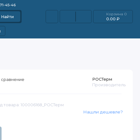
871-45-46
Корзина
0
Найти
0.00 ₽
и
РОСТерм
 сравнение
Производитель
д товара: 100006168_РОСТерм
Нашли дешевле?