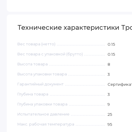
Технические характеристики Тр
Вес товара (нетто)
0.15
Вес товара с упаковкой (брутто)
0.15
Высота товара
8
Высота упаковки товара
3
Гарантийный документ
Сертифика
Глубина товара
3
Глубина упаковки товара
9
Испытательное давление
25
Макс. рабочая температура
95