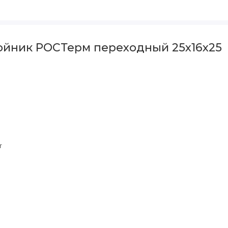
ойник РОСТерм переходный 25х16х25
т