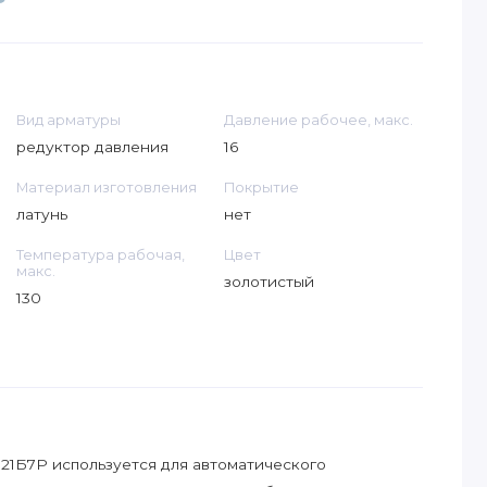
Вид арматуры
Давление рабочее, макс.
редуктор давления
16
Материал изготовления
Покрытие
латунь
нет
Температура рабочая,
Цвет
макс.
золотистый
130
21Б7Р используется для автоматического