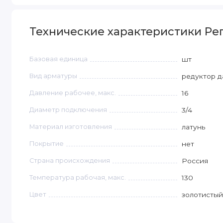
Технические характеристики Регу
Базовая единица
шт
Вид арматуры
редуктор д
Давление рабочее, макс.
16
Диаметр подключения
3/4
Материал изготовления
латунь
Покрытие
нет
Страна происхождения
Россия
Температура рабочая, макс.
130
Цвет
золотистый