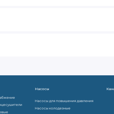
Насосы
Кан
набжение
Насосы для повышения давления
нцесушители
Насосы колодезные
евые