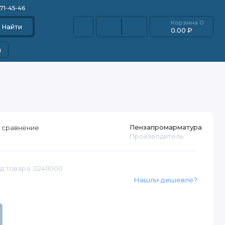
871-45-46
Корзина
0
Найти
0.00 ₽
и
Пензапромарматура
 сравнение
Производитель
д товара: 02411000
Нашли дешевле?