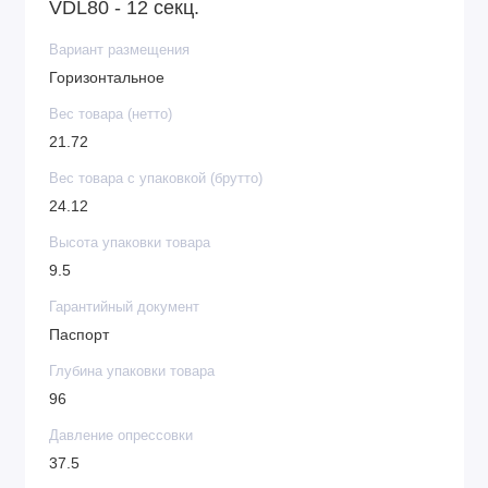
VDL80 - 12 секц.
Вариант размещения
Горизонтальное
Вес товара (нетто)
21.72
Вес товара с упаковкой (брутто)
24.12
Высота упаковки товара
9.5
Гарантийный документ
Паспорт
Глубина упаковки товара
96
Давление опрессовки
37.5