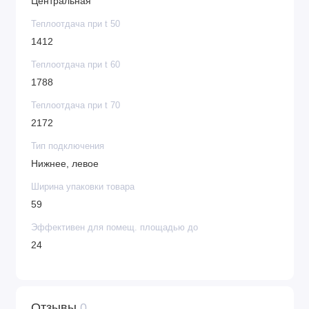
Центральная
Теплоотдача при t 50
1412
Теплоотдача при t 60
1788
Теплоотдача при t 70
2172
Тип подключения
Нижнее, левое
Ширина упаковки товара
59
Эффективен для помещ. площадью до
24
Отзывы
0