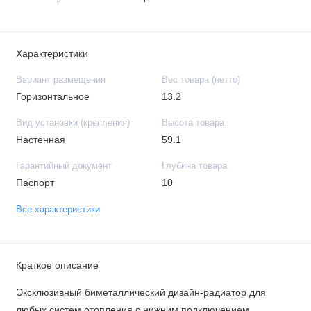
Характеристики
Вариант размещения
Вес товара (нетто)
Горизонтальное
13.2
Вид установки (крепления)
Высота товара
Настенная
59.1
Гарантийный документ
Глубина товара
Паспорт
10
Все характеристики
Краткое описание
Эксклюзивный биметаллический дизайн-радиатор для
любых систем отопления с нижним подключением.