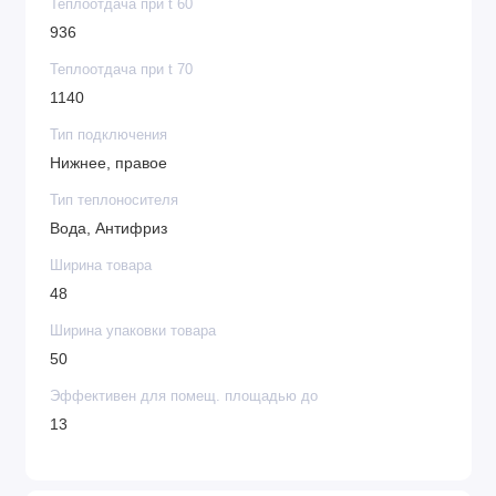
Теплоотдача при t 60
936
Теплоотдача при t 70
1140
Тип подключения
Нижнее, правое
Тип теплоносителя
Вода, Антифриз
Ширина товара
48
Ширина упаковки товара
50
Эффективен для помещ. площадью до
13