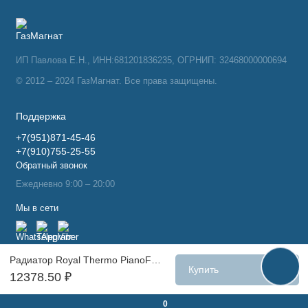
ИП Павлова Е.Н., ИНН:681201836235, ОГРНИП: 32468000000694
© 2012 – 2024 ГазМагнат. Все права защищены.
Поддержка
+7(951)871-45-46
+7(910)755-25-55
Обратный звонок
Ежедневно 9:00 – 20:00
Мы в сети
Радиатор Royal Thermo PianoForte 500 /Noir Sable - 6 секц. VDR
Купить
12378.50 ₽
0