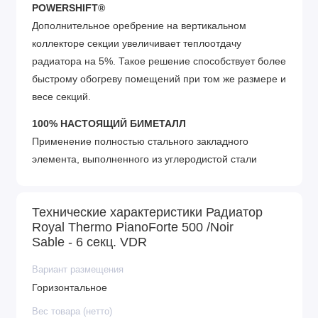
POWERSHIFT®
Дополнительное оребрение на вертикальном
коллекторе секции увеличивает теплоотдачу
радиатора на 5%. Такое решение способствует более
быстрому обогреву помещений при том же размере и
весе секций.
100% НАСТОЯЩИЙ БИМЕТАЛЛ
Применение полностью стального закладного
элемента, выполненного из углеродистой стали
марки 20, которая отличается повышенной
коррозионной стойкостью и эксплуатационной
Технические характеристики Радиатор
надежностью. Гарантирует надежную работу в
Royal Thermo PianoForte 500 /Noir
системах, подверженных гидроударам и с химически
Sable - 6 секц. VDR
агрессивными теплоносителями (в том числе
антифризами).
Вариант размещения
Горизонтальное
Oxsilan® 9807 – новое поколение экологически
чистого покрытия без тяжелых металлов и
Вес товара (нетто)