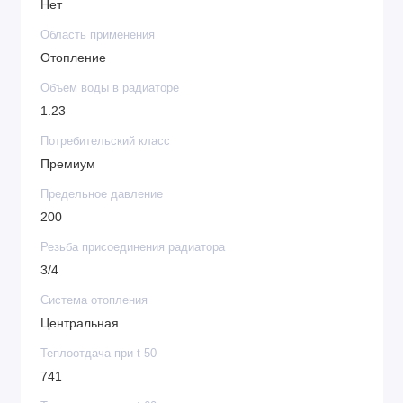
Нет
Область применения
Отопление
Объем воды в радиаторе
1.23
Потребительский класс
Премиум
Предельное давление
200
Резьба присоединения радиатора
3/4
Система отопления
Центральная
Теплоотдача при t 50
741