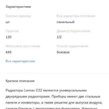
Характеристики
Базовая единица
Вид радиатора отопления
шт
панельный
Гарантия
Диаметр подключения
120
1/2
Межосевое расстояние
Способ подключения
449
боковое
Все характеристики
Краткое описание
Радиаторы Lemax С22 являются универсальными
двухрядными радиаторами. Приборы имеют две стальные
панели и конвекторы, а также решетки для выпуска воздуха,
панели боковые с декоративными функциями. Идеально