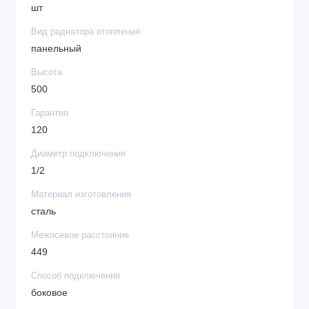
шт
Вид радиатора отопления
панельный
Высота
500
Гарантия
120
Диаметр подключения
1/2
Материал изготовления
сталь
Межосевое расстояние
449
Способ подключения
боковое