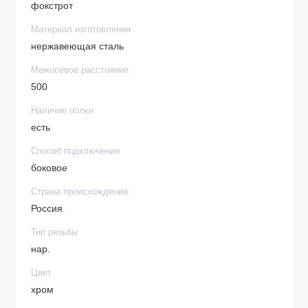
фокстрот
Материал изготовления
нержавеющая сталь
Межосевое расстояние
500
Наличие полки
есть
Способ подключения
боковое
Страна происхождения
Россия
Тип резьбы
нар.
Цвет
хром