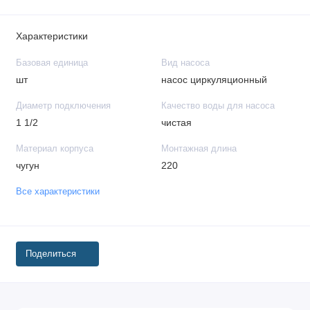
Характеристики
Базовая единица
Вид насоса
шт
насос циркуляционный
Диаметр подключения
Качество воды для насоса
1 1/2
чистая
Материал корпуса
Монтажная длина
чугун
220
Все характеристики
Поделиться