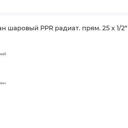
шаровый PPR радиат. прям. 25 х 1/2" V
вый
лен