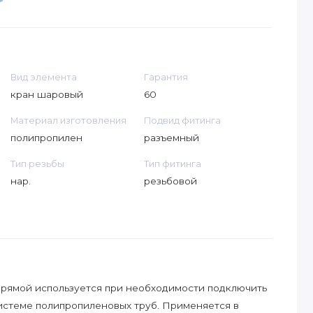
Вид элемента
Гарантия
кран шаровый
60
Материал изготовления
Подвид фитинга
полипропилен
разъемный
Тип резьбы
Тип фитинга
нар.
резьбовой
рямой используется при необходимости подключить
истеме полипропиленовых труб. Применяется в