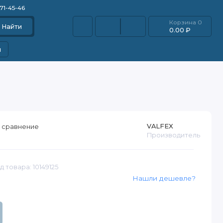
871-45-46
Корзина
0
Найти
0.00 ₽
и
VALFEX
 сравнение
Производитель
д товара: 10149125
Нашли дешевле?