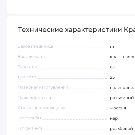
Технические характеристики Кран 
Базовая единица
шт
Вид элемента
кран шаро
Гарантия
60
Диаметр
25
Материал изготовления
полипропи
Подвид фитинга
разъемный
Страна происхождения
Россия
Тип резьбы
нар.
Тип фитинга
резьбовой