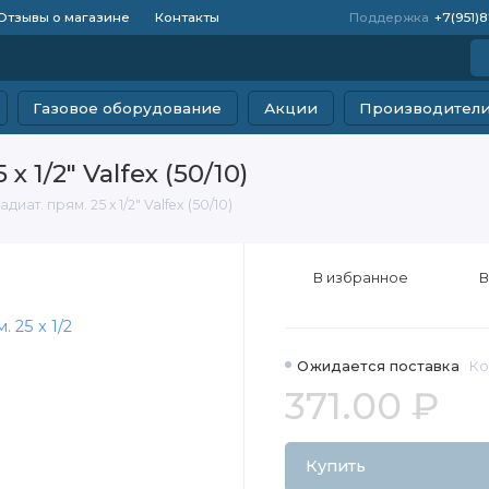
Отзывы о магазине
Контакты
Поддержка
+7(951)
Газовое оборудование
Акции
Производител
 1/2" Valfex (50/10)
ат. прям. 25 х 1/2" Valfex (50/10)
В избранное
В
Ожидается поставка
Ко
371.00 ₽
Купить