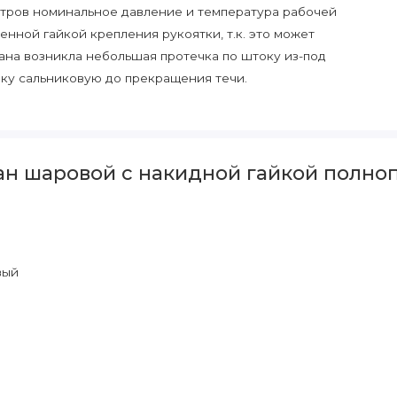
тров номинальное давление и температура рабочей
енной гайкой крепления рукоятки, т.к. это может
рана возникла небольшая протечка по штоку из-под
йку сальниковую до прекращения течи.
ан шаровой с накидной гайкой полноп
вый