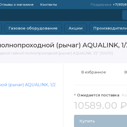
Отзывы о магазине
Контакты
Поддержка
+7(951)
Газовое оборудование
Акции
Производител
лнопроходной (рычаг) AQUALINK, 1/2"
дной гайкой полнопроходной (рычаг) AQUALINK, 1/2" (100/10)
В избранное
В
Ожидается поставка
Ко
10589.00 ₽
Купить