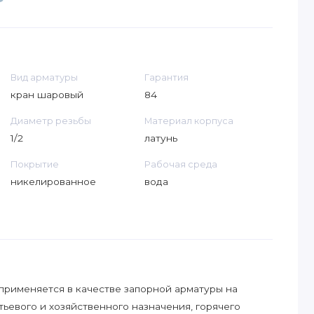
Вид арматуры
Гарантия
кран шаровый
84
Диаметр резьбы
Материал корпуса
1/2
латунь
Покрытие
Рабочая среда
никелированное
вода
применяется в качестве запорной арматуры на
ьевого и хозяйственного назначения, горячего