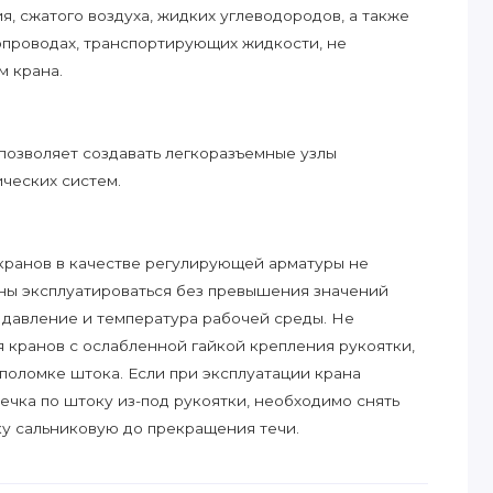
, сжатого воздуха, жидких углеводородов, а также
опроводах, транспортирующих жидкости, не
м крана.
позволяет создавать легкоразъемные узлы
ческих систем.
кранов в качестве регулирующей арматуры не
ны эксплуатироваться без превышения значений
давление и температура рабочей среды. Не
я кранов с ослабленной гайкой крепления рукоятки,
к поломке штока. Если при эксплуатации крана
ечка по штоку из-под рукоятки, необходимо снять
ку сальниковую до прекращения течи.