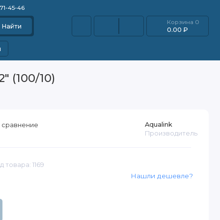
871-45-46
Корзина
0
Найти
0.00 ₽
и
 (100/10)
Aqualink
 сравнение
Производитель
д товара: 1169
Нашли дешевле?