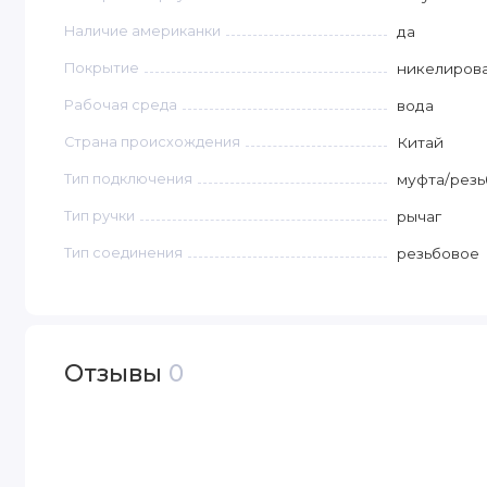
Наличие американки
да
Покрытие
никелиров
Рабочая среда
вода
Страна происхождения
Китай
Тип подключения
муфта/резь
Тип ручки
рычаг
Тип соединения
резьбовое
Отзывы
0