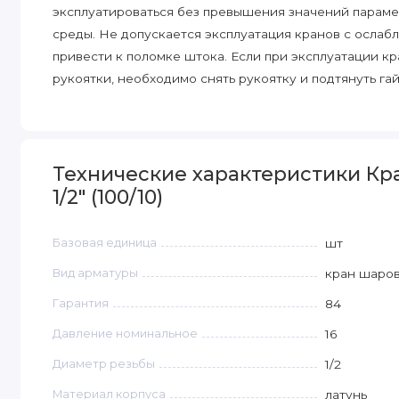
эксплуатироваться без превышения значений параме
среды. Не допускается эксплуатация кранов с ослабл
привести к поломке штока. Если при эксплуатации к
рукоятки, необходимо снять рукоятку и подтянуть га
Технические характеристики Кр
1/2" (100/10)
Базовая единица
шт
Вид арматуры
кран шаро
Гарантия
84
Давление номинальное
16
Диаметр резьбы
1/2
Материал корпуса
латунь