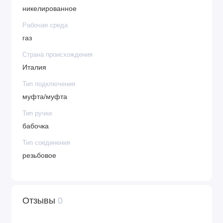
никелированное
Рабочая среда
газ
Страна происхождения
Италия
Тип подключения
муфта/муфта
Тип ручки
бабочка
Тип соединения
резьбовое
Отзывы
0