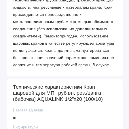
технологических трубопроводах, транспортирующих
жидкости, неагрессивные к материалам крана. Кран
присоединяется непосредственно к
металлополимерным трубам с помощью обжимного
соединения (без использования дополнительных
соединителей). Ремонтопригоден. Использование
шаровых кранов в качестве регулирующей арматуры
не допускается. Краны должны эксплуатироваться
без превышения значений параметров номинальное
давление и температура рабочей среды. В случае
использования кранов в течение продолжительного
периода времени, необходимо профилактически
Технические характеристики Кран
открывать/закрывать кран не реже одного раза в 6
шаровой для МП труб вн. рез./цанга
месяцев. Если при эксплуатации крана возникла
(бабочка) AQUALINK 1/2"x20 (100/10)
небольшая протечка по штоку из-под рукоятки,
необходимо снять рукоятку и подтянуть гайку
Базовая единица
сальниковую до прекращения течи.
шт
Вид арматуры