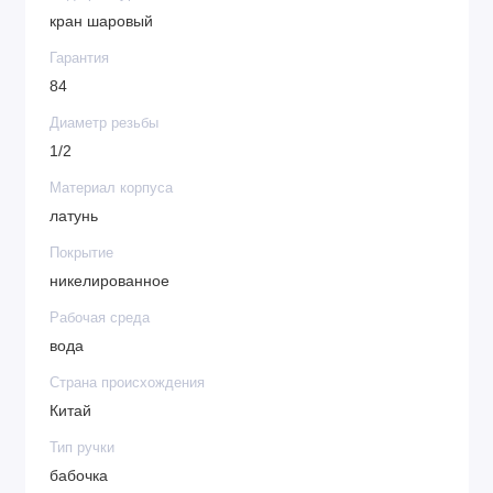
кран шаровый
Гарантия
84
Диаметр резьбы
1/2
Материал корпуса
латунь
Покрытие
никелированное
Рабочая среда
вода
Страна происхождения
Китай
Тип ручки
бабочка