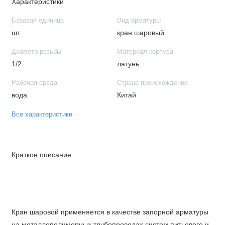
Характеристики
Базовая единица
Вид арматуры
шт
кран шаровый
Диаметр резьбы
Материал корпуса
1/2
латунь
Рабочая среда
Страна происхождения
вода
Китай
Все характеристики
Краткое описание
Кран шаровой применяется в качестве запорной арматуры
на металлополимерных трубопроводах систем питьевого и