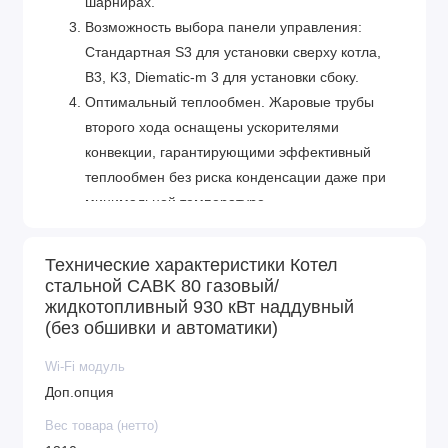
шарнирах.
Возможность выбора панели управления:
Стандартная S3 для установки сверху котла,
B3, K3, Diematic-m 3 для установки сбоку.
Оптимальный теплообмен. Жаровые трубы
второго хода оснащены ускорителями
конвекции, гарантирующими эффективный
теплообмен без риска конденсации даже при
минимальной температуре.
Безупречное европейское качество. De Dietrich
– известный производитель отопительного
Технические характеристики Котел
оборудования, который использует только
стальной CABK 80 газовый/
высококачественные материалы и
жидкотопливный 930 кВт наддувный
(без обшивки и автоматики)
комплектующие.
Wi-Fi модуль
Доп.опция
Вес товара (нетто)