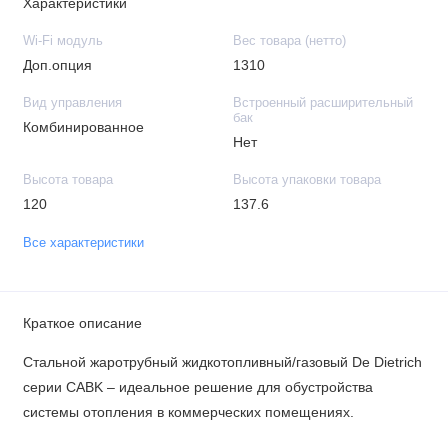
Характеристики
Wi-Fi модуль
Вес товара (нетто)
Доп.опция
1310
Вид управления
Встроенный расширительный
бак
Комбинированное
Нет
Высота товара
Высота упаковки товара
120
137.6
Все характеристики
Краткое описание
Стальной жаротрубный жидкотопливный/газовый De Dietrich
серии CABK – идеальное решение для обустройства
системы отопления в коммерческих помещениях.