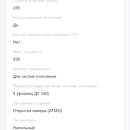
Глубина упаковки товара
235
Контур водяного отопления
Да
Контур горячего водоснабжения ГВС
Нет
Макс. мощность
930
Область применения
Для систем отопления
Подающая/обратная линии системы отопления
4 (фланец ДУ 100)
Тип камеры сгорания
Открытая камера (ATMO)
Тип монтажа
Напольный