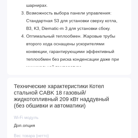
шарнирах.
Возможность выбора панели управления:
Стандартная S3 для установки сверху котла,
B3, K3, Diematic-m 3 для установки сбоку.
Оптимальный теплообмен. Жаровые трубы
второго хода оснащены ускорителями
конвекции, гарантирующими эффективный
теплообмен без риска конденсации даже при
минимальной температуре.
Безупречное европейское качество. De Dietrich
– известный производитель отопительного
Технические характеристики Котел
оборудования, который использует только
стальной CABK 18 газовый/
высококачественные материалы и
жидкотопливный 209 кВт наддувный
(без обшивки и автоматики)
комплектующие.
Wi-Fi модуль
Доп.опция
Вес товара (нетто)