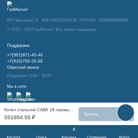
ИП Павлова Е.Н., ИНН:681201836235, ОГРНИП: 32468000000694
© 2012 – 2024 ГазМагнат. Все права защищены.
Поддержка
+7(951)871-45-46
+7(910)755-25-55
Обратный звонок
Ежедневно 9:00 – 20:00
Мы в сети
Котел стальной CABK 18 газовый/жидкотопливный 209 кВт наддувный (без обшивки и автоматики)
Купить
551654.55 ₽
0
Каталог
Поиск
Корзина
Сравнение
Войти