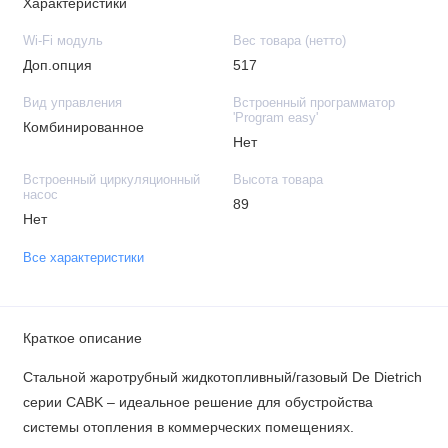
Характеристики
Wi-Fi модуль
Вес товара (нетто)
Доп.опция
517
Вид управления
Встроенный программатор
'Program easy'
Комбинированное
Нет
Встроенный циркуляционный
Высота товара
насос
89
Нет
Все характеристики
Краткое описание
Стальной жаротрубный жидкотопливный/газовый De Dietrich
серии CABK – идеальное решение для обустройства
системы отопления в коммерческих помещениях.