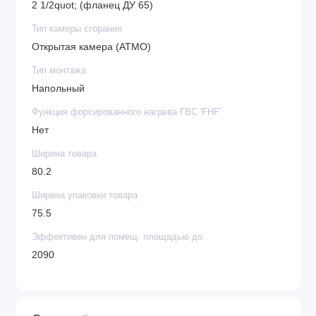
2 1/2quot; (фланец ДУ 65)
Тип камеры сгорания
Открытая камера (ATMO)
Тип монтажа
Напольный
Функция форсированного нагрева ГВС 'FHF'
Нет
Ширина товара
80.2
Ширина упаковки товара
75.5
Эффективен для помещ. площадью до
2090