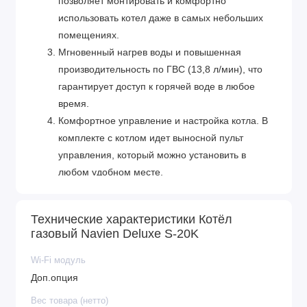
позволяет монтировать и комфортно
использовать котел даже в самых небольших
помещениях.
Мгновенный нагрев воды и повышенная
производительность по ГВС (13,8 л/мин), что
гарантирует доступ к горячей воде в любое
время.
Комфортное управление и настройка котла. В
комплекте с котлом идет выносной пульт
управления, который можно установить в
любом удобном месте.
Гарантированное качество NAVIEN. Все котлы
проходят тщательную проверку на этапе
Технические характеристики Котёл
производства.
газовый Navien Deluxe S-20K
Wi-Fi модуль
Доп.опция
Вес товара (нетто)