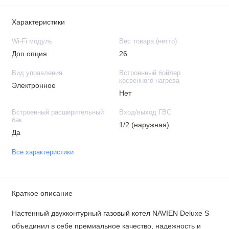
Характеристики
Wi-Fi модуль
Вес товара (нетто)
Доп.опция
26
Вид управления
Встроенный бойлер
косвенного нагрева
Электронное
Нет
Встроенный расширительный
Вход/выход ГВС
бак
1/2 (наружная)
Да
Все характеристики
Краткое описание
Настенный двухконтурный газовый котел NAVIEN Deluxe S
объединил в себе премиальное качество, надежность и