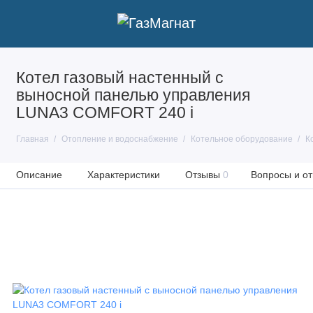
Котел газовый настенный с
выносной панелью управления
LUNA3 COMFORT 240 i
Главная
Отопление и водоснабжение
Котельное оборудование
К
Описание
Характеристики
Отзывы
0
Вопросы и от