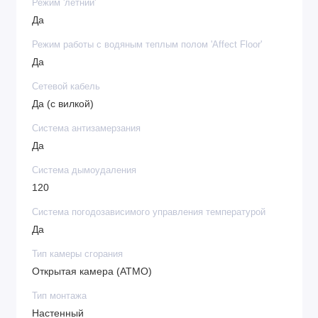
Режим 'летний'
Да
Режим работы с водяным теплым полом 'Affect Floor'
Да
Сетевой кабель
Да (с вилкой)
Система антизамерзания
Да
Система дымоудаления
120
Система погодозависимого управления температурой
Да
Тип камеры сгорания
Открытая камера (ATMO)
Тип монтажа
Настенный