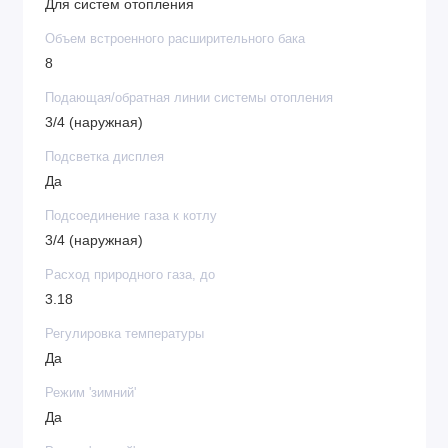
Для систем отопления
Объем встроенного расширительного бака
8
Подающая/обратная линии системы отопления
3/4 (наружная)
Подсветка дисплея
Да
Подсоединение газа к котлу
3/4 (наружная)
Расход природного газа, до
3.18
Регулировка температуры
Да
Режим 'зимний'
Да