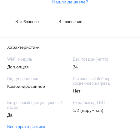
Нашли дешевле?
В избранное
В сравнение
Характеристики
Wi-Fi модуль
Вес товара (нетто)
Доп.опция
34
Вид управления
Встроенный бойлер
косвенного нагрева
Комбинированное
Нет
Встроенный циркуляционный
Вход/выход ГВС
насос
1/2 (наружная)
Да
Все характеристики