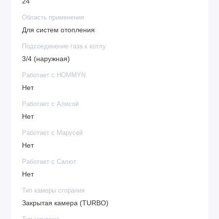
24
Область применения
Для систем отопления
Подсоединение газа к котлу
3/4 (наружная)
Работает с HOMMYN
Нет
Работает с Алисой
Нет
Работает с Марусей
Нет
Работает с Салют
Нет
Тип камеры сгорания
Закрытая камера (TURBO)