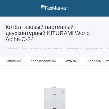
Котёл газовый настенный
двухконтурный KITURAMI World
Alpha C-24
Главная
Отопление и водоснабжение
Котельное оборудование
К
Описание
Характеристики
Отзывы
0
Вопросы и от