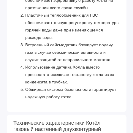
обеспечивает эффективную работу котла на
протяжении всего срока службы.
Пластичный теплообменник для ГВС
обеспечивает точную регулировку температуры
горячей воды даже при изменяющемся
расходе воды.
Встроенный сейсмодатчик блокирует подачу
газа в случае сейсмической активности и
служит защитой от неправильного монтажа.
Использование датчика Холла вместо
прессостата исключает остановку котла из-за
конденсата в трубках.
Обширная система безопасности гарантирует
надежную работу котла.
Надежность и гарантированное качество. Kiturami -
это известный корейский производитель, который
давно зарекомендовал себя на рынке.
Технические характеристики Котёл
газовый настенный двухконтурный