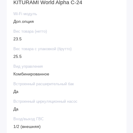
KITURAMI World Alpha C-24
Wi-Fi модуль
Доп.опция
Вес товара (нетто)
23.5
Вес товара с упаковкой (брутто)
25.5
Вид управления
Комбинированное
Встроенный расширительный бак
Да
Встроенный циркуляционный насос
Да
Вход/выход ГВС
1/2 (внешняя)