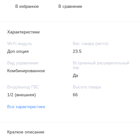
В избранное
В сравнение
Характеристики
Wi-Fi модуль
Вес товара (нетто)
Доп.опция
23.5
Вид управления
Встроенный расширительный
бак
Комбинированное
Да
Вход/выход ГВС
Высота товара
1/2 (внешняя)
66
Все характеристики
Краткое описание