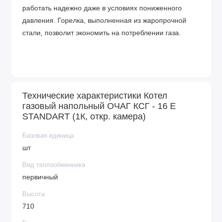
работать надежно даже в условиях пониженного
давления. Горелка, выполненная из жаропрочной
стали, позволит экономить на потреблении газа.
В аппарате применяются стабилизаторы давления
газа и тяги. Турбулизаторы – съемные. Подключение
Технические характеристики Котел
газа можно осуществить с дух сторон.
газовый напольный ОЧАГ КСГ - 16 Е
STANDART (1К, откр. камера)
Производитель позаботился о дополнительной
Базовая единица
защите от повреждений элементов термопары.
шт
Сервисное обслуживание удобно выполнять
Вид теплообменника
благодаря съемной конструкции дымосборника.1,5
первичный
дюймовые патрубки снижают затраты при монтаже.
Высота
710
Гарантия на прибор составляет 24 месяца при сроке