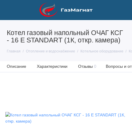
Котел газовый напольный ОЧАГ КСГ
- 16 Е STANDART (1К, откр. камера)
Главная
Отопление и водоснабжение
Котельное оборудование
К
Описание
Характеристики
Отзывы
0
Вопросы и от