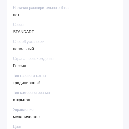
Наличие расширительного бака
нет
Серия
STANDART
Способ установки
напольный
Страна происхождения
Россия
Тип газового котла
традиционный
Тип камеры сгорания
открытая
Управление
механическое
Цвет