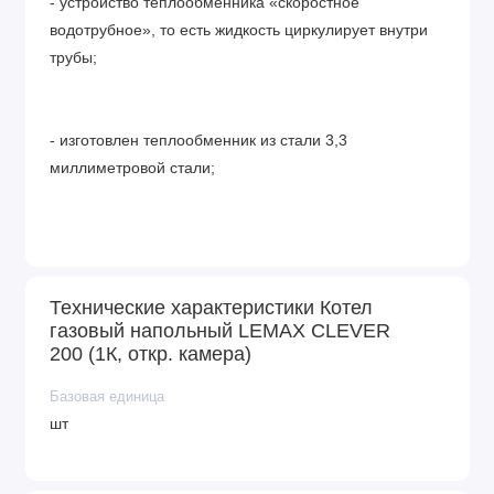
- устройство теплообменника «скоростное
водотрубное», то есть жидкость циркулирует внутри
трубы;
- изготовлен теплообменник из стали 3,3
миллиметровой стали;
- в газовом аппарате установлено качественное
газогорелочное устройства, а также передовая
Технические характеристики Котел
система безопасности и инжекционная горелка;
газовый напольный LEMAX CLEVER
200 (1К, откр. камера)
- качественная антикоррозийная эмаль выдерживает
Базовая единица
температуры до д50 градусов, а ингибирующий
шт
состав позволяет теплообменника не подвергаться
отрицательному воздействию растворов солей;