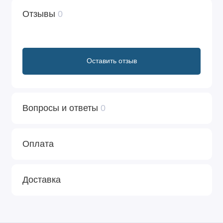
Отзывы
0
- модуляция мощности котла плавная и имеет
отношение 1:3, обеспечивая наименьшую нагрузку
на различные части системы отопления, позволяя
Оставить отзыв
светси к минимуму потребление газа;
- работает котел также эффективно даже при
Вопросы и ответы
0
минимальном отношении объема воды в котле к
площади теплообменника;
Оплата
- газовый аппарат имеет экономное потребление
электроэнергии.
Доставка