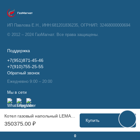
ИП Павлова Е.Н., ИНН:681201836235, ОГРНИП: 32468000000694
© 2012 – 2024 ГазМагнат. Все права защищены.
Поддержка
+7(951)871-45-46
+7(910)755-25-55
Обратный звонок
Ежедневно 9:00 – 20:00
Мы в сети
Котел газовый напольный LEMAX CLEVER 200 (1К, откр. камера)
Купить
350375.00 ₽
0