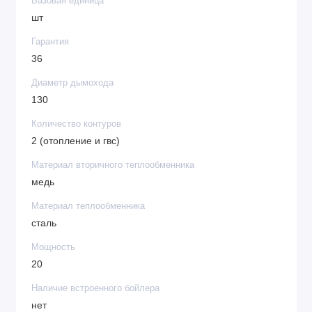
Базовая единица
шт
- газовый аппарат оборудован передовой
Гарантия
микрокафельной горелкой компании POLIDORO и
36
современным газогорелочным аппаратом SIT
наилучшего качества из Италии;
Диаметр дымохода
130
Количество контуров
- в газовом котле установлена передовая защита от
2 (отопление и гвс)
прерывания тяги, также предусмотрен функционал
Материал вторичного теплообменника
по защите от задувания.
медь
Материал теплообменника
- надежная работа газового прибора обеспечивается
сталь
даже при функционировании в условиях плохо
Мощность
утепленного дымохода.
20
Наличие встроенного бойлера
нет