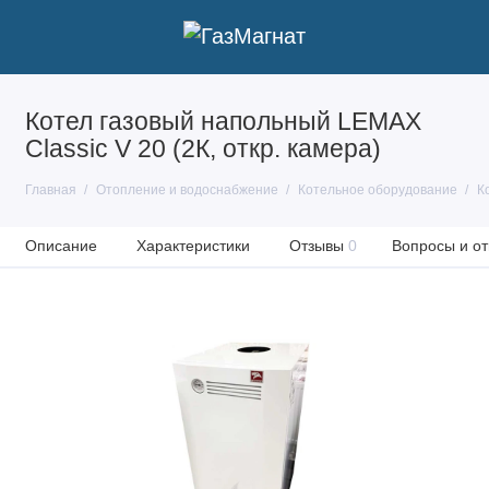
Котел газовый напольный LEMAX
Classic V 20 (2К, откр. камера)
Главная
Отопление и водоснабжение
Котельное оборудование
К
Описание
Характеристики
Отзывы
0
Вопросы и от