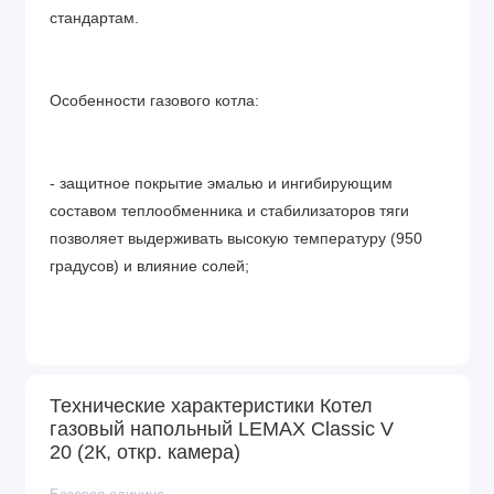
стандартам.
Особенности газового котла:
- защитное покрытие эмалью и ингибирующим
составом теплообменника и стабилизаторов тяги
позволяет выдерживать высокую температуру (950
градусов) и влияние солей;
- отопительный котел имеет два контура отопления,
один из которых – медная трубка для ГВС;
Технические характеристики Котел
газовый напольный LEMAX Classic V
20 (2К, откр. камера)
- отопительный аппарат полностью энергонезависим;