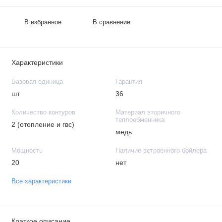
В избранное
В сравнение
Характеристики
Базовая единица
Гарантия
шт
36
Количество контуров
Материал вторичного
теплообменника
2 (отопление и гвс)
медь
Мощность
Наличие встроенного бойлера
20
нет
Все характеристики
Краткое описание