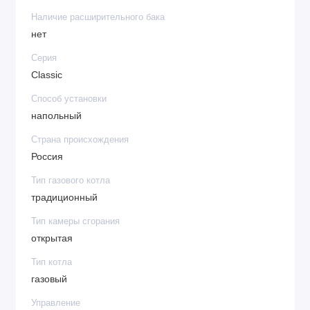
Наличие расширительного бака
нет
Серия
Classic
Способ установки
напольный
Страна происхождения
Россия
Тип газового котла
традиционный
Тип камеры сгорания
открытая
Тип котла
газовый
Управление