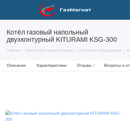
Котёл газовый напольный
двухконтурный KITURAMI KSG-300
Главная
Отопление и водоснабжение
Котельное оборудование
К
Описание
Характеристики
Отзывы
0
Вопросы и от