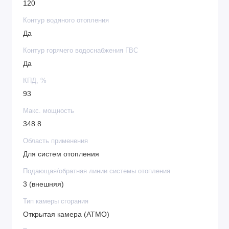
120
Контур водяного отопления
Да
Контур горячего водоснабжения ГВС
Да
КПД, %
93
Макс. мощность
348.8
Область применения
Для систем отопления
Подающая/обратная линии системы отопления
3 (внешняя)
Тип камеры сгорания
Открытая камера (ATMO)