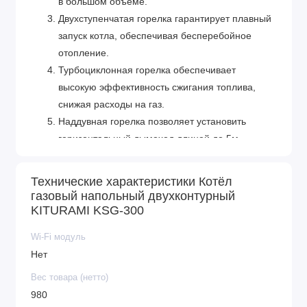
в большом объеме.
Двухступенчатая горелка гарантирует плавный
запуск котла, обеспечивая бесперебойное
отопление.
Турбоциклонная горелка обеспечивает
высокую эффективность сжигания топлива,
снижая расходы на газ.
Наддувная горелка позволяет установить
горизонтальный дымоход длиной до 5м.,
который можно вывести на улицу через стену.
Безупречное корейское качество. Все котлы
Технические характеристики Котёл
Kiturami проходят многоступенчатую проверку
газовый напольный двухконтурный
еще на этапе производства.
KITURAMI KSG-300
Wi-Fi модуль
Нет
Вес товара (нетто)
980