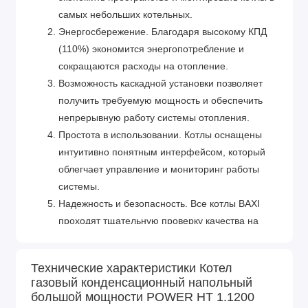
самых небольших котельных.
Энергосбережение. Благодаря высокому КПД
(110%) экономится энергопотребление и
сокращаются расходы на отопление.
Возможность каскадной установки позволяет
получить требуемую мощность и обеспечить
непрерывную работу системы отопления.
Простота в использовании. Котлы оснащены
интуитивно понятным интерфейсом, который
облегчает управление и мониторинг работы
системы.
Надежность и безопасность. Все котлы BAXI
проходят тщательную проверку качества на
этапе производства, что обеспечивает
бесперебойную работу котла на протяжении
Технические характеристики Котел
всего срока службы.
газовый конденсационный напольный
большой мощности POWER HT 1.1200