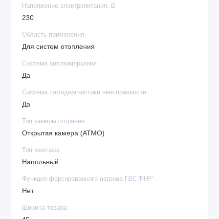
Напряжение электропитания, В
230
Область применения
Для систем отопления
Система антизамерзания
Да
Система самодиагностики неисправности
Да
Тип камеры сгорания
Открытая камера (ATMO)
Тип монтажа
Напольный
Функция форсированного нагрева ГВС 'FHF'
Нет
Ширина товара