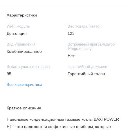
Характеристики
Wi-Fi модуль
Вес товара (нетто)
Доп.опция
123
Вид управления
Встроенный программатор
'Program easy'
Комбинированное
Нет
Высота упаковки товара
Гарантийный документ
95
Гарантийный талон
Все характеристики
Краткое описание
Напольные конденсационные газовые котлы BAXI POWER
HT – это надежные и эффективные приборы, которые