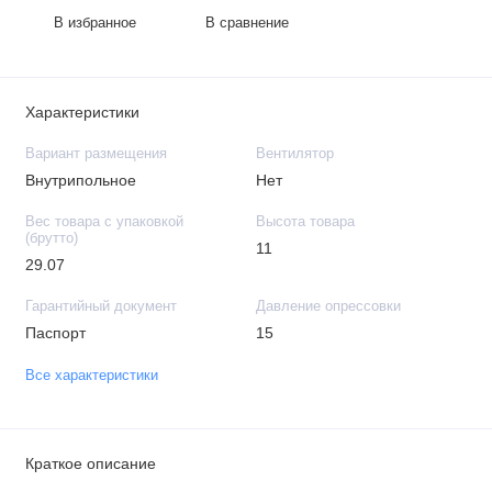
В избранное
В сравнение
Характеристики
Вариант размещения
Вентилятор
Внутрипольное
Нет
Вес товара с упаковкой
Высота товара
(брутто)
11
29.07
Гарантийный документ
Давление опрессовки
Паспорт
15
Все характеристики
Краткое описание