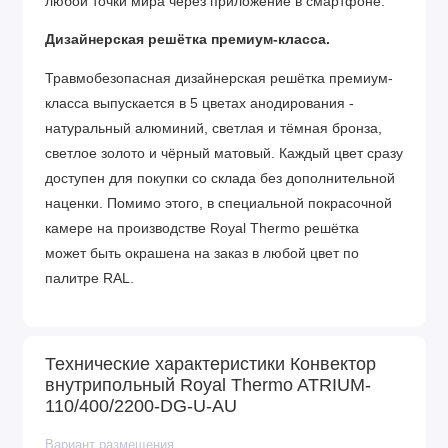
любой точки мира через приложение в смартфоне.
Дизайнерская решётка премиум-класса.
Травмобезопасная дизайнерская решётка премиум-
класса выпускается в 5 цветах анодирования -
натуральный алюминий, светлая и тёмная бронза,
светлое золото и чёрный матовый. Каждый цвет сразу
доступен для покупки со склада без дополнительной
наценки. Помимо этого, в специальной покрасочной
камере на производстве Royal Thermo решётка
может быть окрашена на заказ в любой цвет по
палитре RAL.
Фиксаторы ламелей решётки сделаны из
инновационного недеградирующего полимера: такой
Технические характеристики Конвектор
пластик долговечен и не подвержен разрушению от
внутрипольный Royal Thermo ATRIUM-
воздействия ультрафиолета и перепадов температур.
110/400/2200-DG-U-AU
Высокоэластичные фиксаторы позволяют легко и
компактно свернуть решётку, поэтому её удобно мыть
Вариант размещения