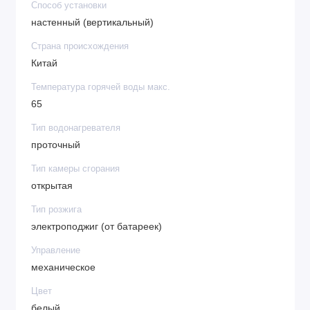
Способ установки
настенный (вертикальный)
Страна происхождения
Китай
Температура горячей воды макс.
65
Тип водонагревателя
проточный
Тип камеры сгорания
открытая
Тип розжига
электроподжиг (от батареек)
Управление
механическое
Цвет
белый