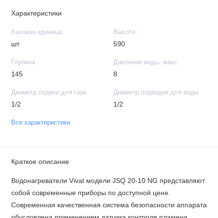
Характеристики
Базовая единица
Высота
шт
590
Глубина
Давление воды, макс.
145
8
Диаметр подвки для газа
Диаметр подводки для воды
1/2
1/2
Все характеристики
Краткое описание
Водонагреватели Vivat модели JSQ 20-10 NG представляют
собой современные приборы по доступной цене.
Современная качественная система безопасности аппарата
обусловлена применением датчика контроля пламени,