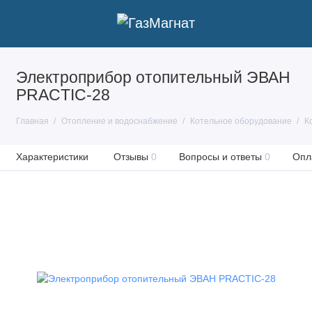
Электроприбор отопительный ЭВАН
PRACTIC-28
Главная
Отопление и водоснабжение
Котельное оборудование
К
Характеристики
Отзывы
0
Вопросы и ответы
0
Опл