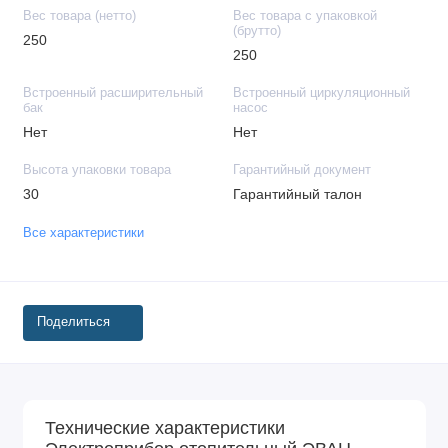
Вес товара (нетто)
Вес товара с упаковкой
(брутто)
250
250
Встроенный расширительный
Встроенный циркуляционный
бак
насос
Нет
Нет
Высота упаковки товара
Гарантийный документ
30
Гарантийный талон
Все характеристики
Поделиться
Технические характеристики