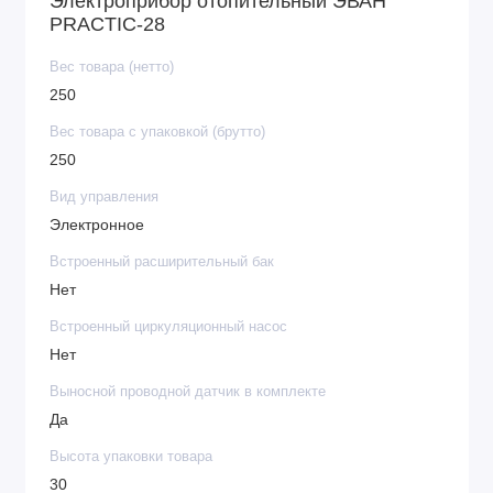
Электроприбор отопительный ЭВАН
PRACTIC-28
Вес товара (нетто)
250
Вес товара с упаковкой (брутто)
250
Вид управления
Электронное
Встроенный расширительный бак
Нет
Встроенный циркуляционный насос
Нет
Выносной проводной датчик в комплекте
Да
Высота упаковки товара
30