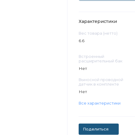
Характеристики
Вес товара (нетто)
6.6
Встроенный
расширительный бак
Нет
Выносной проводной
датчик в комплекте
Нет
Все характеристики
Поделиться