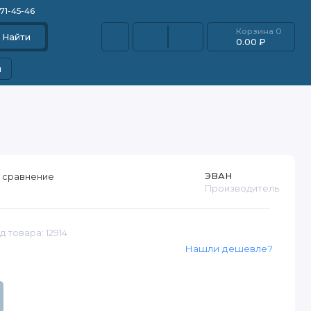
871-45-46
Корзина
0
Найти
0.00 ₽
и
ЭВАН
 сравнение
Производитель
д товара: 12914
Нашли дешевле?