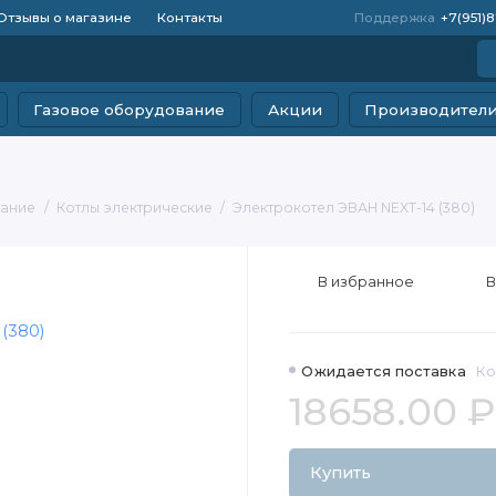
Отзывы о магазине
Контакты
Поддержка
+7(951)
Газовое оборудование
Акции
Производител
вание
Котлы электрические
Электрокотел ЭВАН NEXT-14 (380)
В избранное
В
Ожидается поставка
Ко
18658.00 ₽
Купить