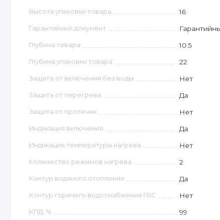
Высота упаковки товара
16
Гарантийный документ
Гарантийны
Глубина товара
10.5
Глубина упаковки товара
22
Защита от включения без воды
Нет
Защита от перегрева
Да
Защита от протечек
Нет
Индикация включения
Да
Индикация температуры нагрева
Нет
Количество режимов нагрева
2
Контур водяного отопления
Да
Контур горячего водоснабжения ГВС
Нет
КПД, %
99