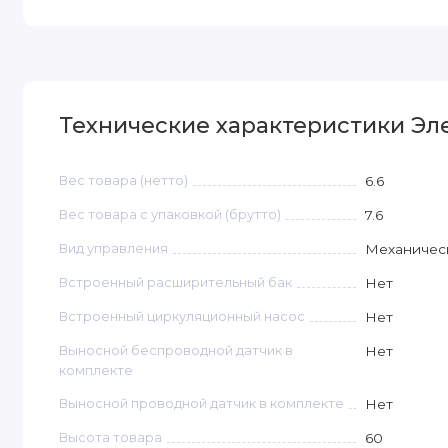
Технические характеристики Эле
Вес товара (нетто)
6.6
Вес товара с упаковкой (брутто)
7.6
Вид управления
Механичес
Встроенный расширительный бак
Нет
Встроенный циркуляционный насос
Нет
Выносной беспроводной датчик в
Нет
комплекте
Выносной проводной датчик в комплекте
Нет
Высота товара
60