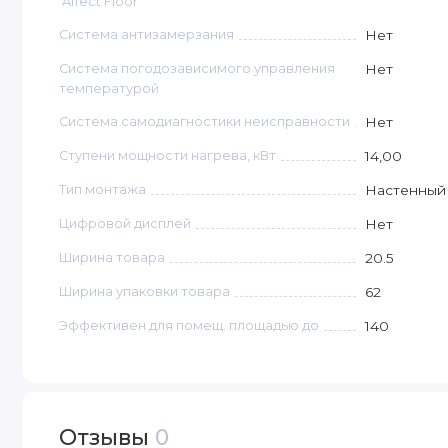
'Affect Floor'
Система антизамерзания
Нет
Система погодозависимого управления
Нет
температурой
Система самодиагностики неисправности
Нет
Ступени мощности нагрева, кВт
14,00
Тип монтажа
Настенный
Цифровой дисплей
Нет
Ширина товара
20.5
Ширина упаковки товара
62
Эффективен для помещ. площадью до
140
Отзывы
0