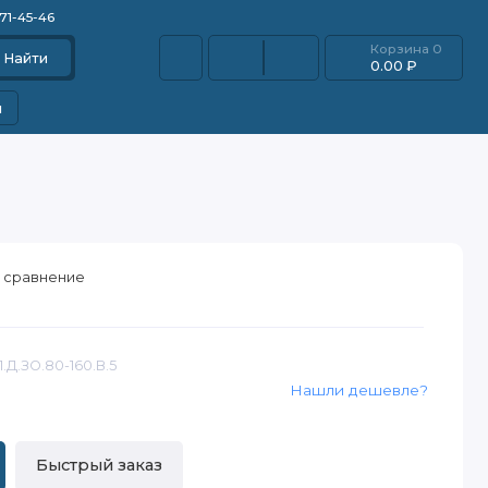
871-45-46
Корзина
0
Найти
0.00 ₽
и
 сравнение
.Д.ЗО.80-160.В.5
Нашли дешевле?
Быстрый заказ