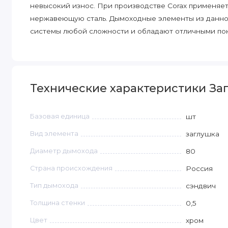
невысокий износ. При производстве Сorax применяет
нержавеющую сталь. Дымоходные элементы из данно
системы любой сложности и обладают отличными пок
Технические характеристики Загл
Базовая единица
шт
Вид элемента
заглушка
Диаметр дымохода
80
Страна происхождения
Россия
Тип дымохода
сэндвич
Толщина стенки
0,5
Цвет
хром