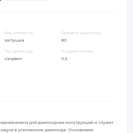
Вид элемента
Диаметр дымохода
заглушка
80
Тип дымохода
Толщина стенки
сэндвич
0,5
редназначена для дымоходных конструкций и служит
кожуха в утепленном дымоходе. Основными