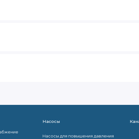
Насосы
Кан
набжение
Насосы для повышения давления