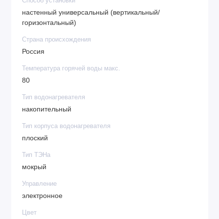
Способ установки
настенный универсальный (вертикальный/
горизонтальный)
Страна происхождения
Россия
Температура горячей воды макс.
80
Тип водонагревателя
накопительный
Тип корпуса водонагревателя
плоский
Тип ТЭНа
мокрый
Управление
электронное
Цвет