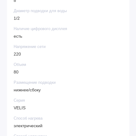
8
Диаметр подводки для воды
1/2
Наличие цифрового дисплея
есть
Напряжение сети
220
Объем
80
Размещение подводки
нижнее/сбоку
Серия
VELIS
Способ нагрева
электрический