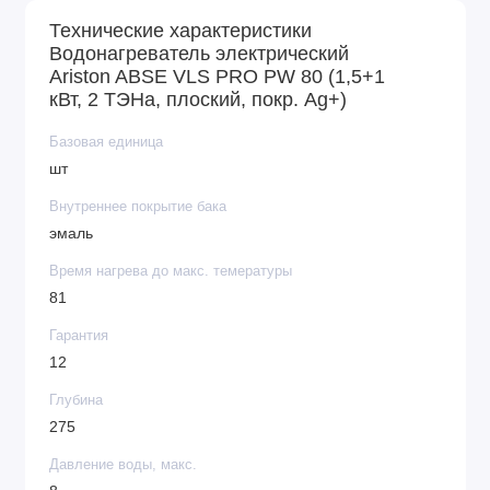
системой защиты. Кроме того, магниевой анод
Технические характеристики
указанной линейки увеличен.
Водонагреватель электрический
Ariston ABSE VLS PRO PW 80 (1,5+1
кВт, 2 ТЭНа, плоский, покр. Ag+)
Бак аппарата – сверхпрочный, прошел тестирование
в условиях давления при 16 атм. В комплекте с
Базовая единица
прибором поставляется предохранительный клапан.
шт
Внутреннее покрытие бака
эмаль
Время нагрева до макс. темературы
81
Гарантия
12
Глубина
275
Давление воды, макс.