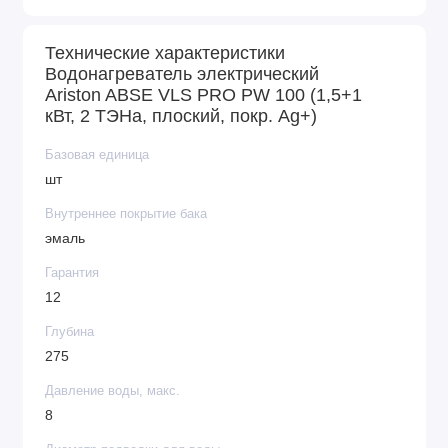
модель оснащает 3-ступенчатой электронной
системой защиты. Кроме того, магниевой анод
Технические характеристики
указанной линейки увеличен.
Водонагреватель электрический
Ariston ABSE VLS PRO PW 100 (1,5+1
кВт, 2 ТЭНа, плоский, покр. Ag+)
Бак аппарата – сверхпрочный, прошел тестирование
в условиях давления при 16 атм. В комплекте с
Базовая единица
прибором поставляется предохранительный клапан.
шт
Внутреннее покрытие бака
эмаль
Гарантия
12
Глубина
275
Давление воды, макс.
8