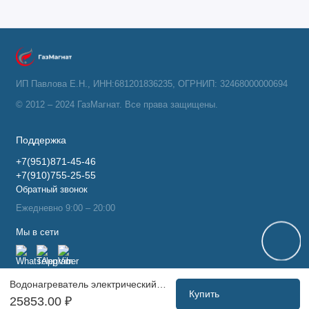
ИП Павлова Е.Н., ИНН:681201836235, ОГРНИП: 32468000000694
© 2012 – 2024 ГазМагнат. Все права защищены.
Поддержка
+7(951)871-45-46
+7(910)755-25-55
Обратный звонок
Ежедневно 9:00 – 20:00
Мы в сети
Водонагреватель электрический Ariston ABSE VLS PRO PW 100 (1,5+1 кВт, 2 ТЭНа, плоский, покр. Ag+)
Купить
25853.00 ₽