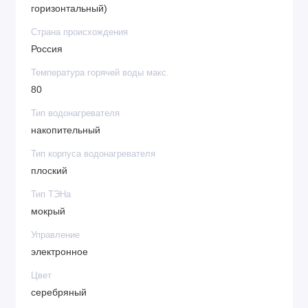
горизонтальный)
Страна происхождения
Россия
Температура горячей воды макс.
80
Тип водонагревателя
накопительный
Тип корпуса водонагревателя
плоский
Тип ТЭНа
мокрый
Управление
электронное
Цвет
серебряный