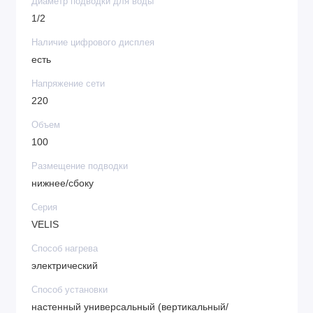
Диаметр подводки для воды
1/2
Наличие цифрового дисплея
есть
Напряжение сети
220
Объем
100
Размещение подводки
нижнее/сбоку
Серия
VELIS
Способ нагрева
электрический
Способ установки
настенный универсальный (вертикальный/