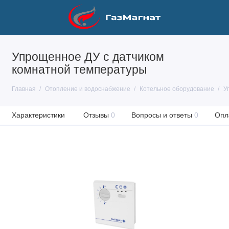
Упрощенное ДУ с датчиком
комнатной температуры
Главная
Отопление и водоснабжение
Котельное оборудование
У
Характеристики
Отзывы
0
Вопросы и ответы
0
Опл