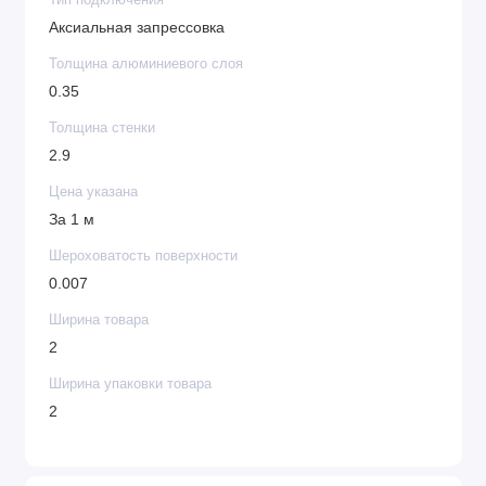
Тип подключения
Аксиальная запрессовка
Толщина алюминиевого слоя
0.35
Толщина стенки
2.9
Цена указана
За 1 м
Шероховатость поверхности
0.007
Ширина товара
2
Ширина упаковки товара
2