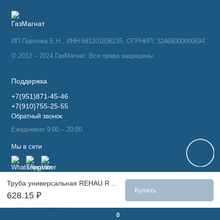
ИП Павлова Е.Н., ИНН:681201836235, ОГРНИП: 32468000000694
© 2012 – 2024 ГазМагнат. Все права защищены.
Поддержка
+7(951)871-45-46
+7(910)755-25-55
Обратный звонок
Ежедневно 9:00 – 20:00
Мы в сети
Труба универсальная REHAU RAUTITAN stabil 20х2,9, метр, (100)
Купить
628.15 ₽
0