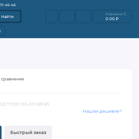
871-45-46
Корзина
0
Найти
0.00 ₽
и
 сравнение
1.Д.ТТ1000.130-200.ВВ.85
Нашли дешевле?
Быстрый заказ