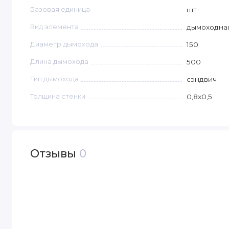
Базовая единица
шт
Вид элемента
дымоходна
Диаметр дымохода
150
Длина дымохода
500
Тип дымохода
сэндвич
Толщина стенки
0,8х0,5
Отзывы
0