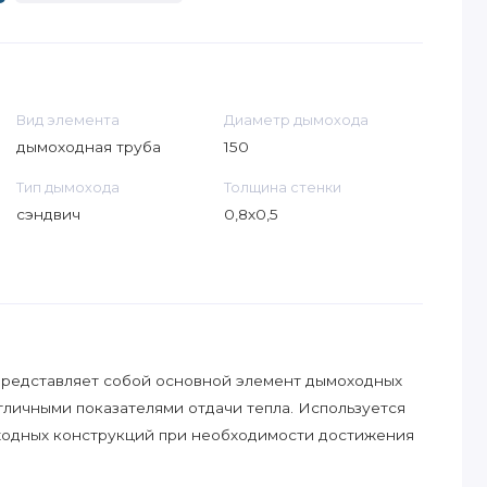
Вид элемента
Диаметр дымохода
дымоходная труба
150
Тип дымохода
Толщина стенки
сэндвич
0,8х0,5
представляет собой основной элемент дымоходных
тличными показателями отдачи тепла. Используется
ходных конструкций при необходимости достижения