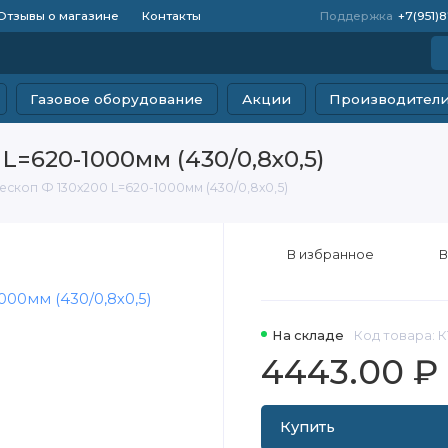
Отзывы о магазине
Контакты
Поддержка
+7(951)
Газовое оборудование
Акции
Производител
L=620-1000мм (430/0,8х0,5)
ескоп Ф 130х200 L=620-1000мм (430/0,8х0,5)
В избранное
В
На складе
Код товара: К
4443.00 ₽
Купить