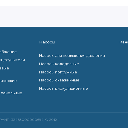
Насосы
Кан
набжение
Насосы для повышения давления
нцесушители
Насосы колодезные
евые
Насосы погружные
Насосы скважинные
лические
Насосы циркуляционные
 панельные
ГРНИП: 32468000000694, © 2012 –