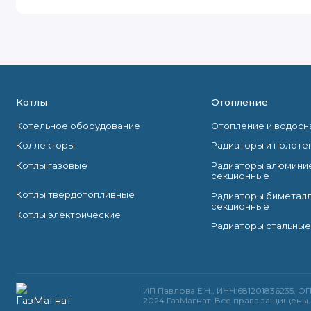
Котлы
Отопление
Котельное оборудование
Отопление и водос
Коллекторы
Радиаторы и полоте
Котлы газовые
Радиаторы алюмини
секционные
Котлы твердотопливные
Радиаторы биметал
секционные
Котлы электрические
Радиаторы стальные
ИП Павлова Е.Н., ИНН:681201836235, О
2024 ГазМагнат. Все права защищены.