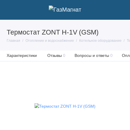
Термостат ZONT H-1V (GSM)
Главная
Отопление и водоснабжение
Котельное оборудование
Т
Характеристики
Отзывы
0
Вопросы и ответы
0
Опл