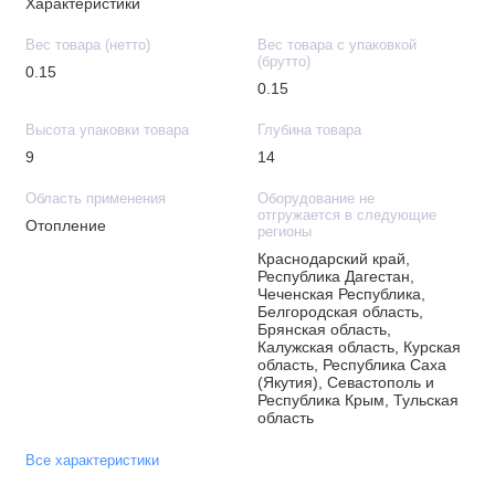
Характеристики
Вес товара (нетто)
Вес товара с упаковкой
(брутто)
0.15
0.15
Высота упаковки товара
Глубина товара
9
14
Область применения
Оборудование не
отгружается в следующие
Отопление
регионы
Краснодарский край,
Республика Дагестан,
Чеченская Республика,
Белгородская область,
Брянская область,
Калужская область, Курская
область, Республика Саха
(Якутия), Севастополь и
Республика Крым, Тульская
область
Все характеристики