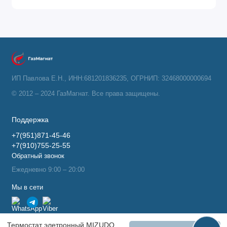
ИП Павлова Е.Н., ИНН:681201836235, ОГРНИП: 32468000000694
© 2012 – 2024 ГазМагнат. Все права защищены.
Поддержка
+7(951)871-45-46
+7(910)755-25-55
Обратный звонок
Ежедневно 9:00 – 20:00
Мы в сети
Термостат элетронный MIZUDO беспроводной с Wi-Fi управлением Т19ХWHB-7RF-A PP (TY)