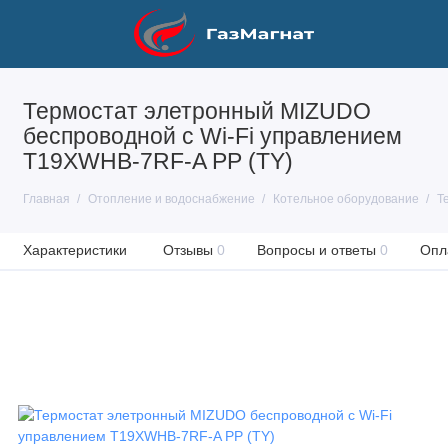
Термостат элетронный MIZUDO
беспроводной с Wi-Fi управлением
Т19ХWHB-7RF-A PP (TY)
Главная
Отопление и водоснабжение
Котельное оборудование
Т
Характеристики
Отзывы
0
Вопросы и ответы
0
Опл