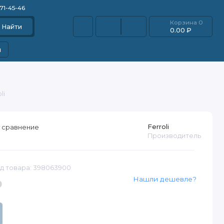
871-45-46
Корзина
0
Найти
0.00 ₽
и
li
Ferroli
 сравнение
Производитель
д товара: 398063900
Нашли дешевле?
₽