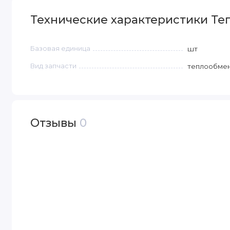
Технические характеристики Тепл
Базовая единица
шт
Вид запчасти
теплообме
Отзывы
0