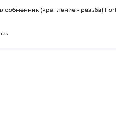
ообменник (крепление - резьба) Fortu
нник