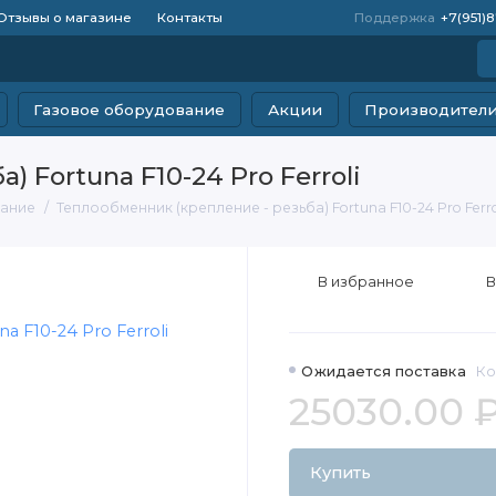
Отзывы о магазине
Контакты
Поддержка
+7(951)
Газовое оборудование
Акции
Производител
 Fortuna F10-24 Pro Ferroli
вание
Теплообменник (крепление - резьба) Fortuna F10-24 Pro Ferro
В избранное
В
Ожидается поставка
Ко
25030.00 
Купить