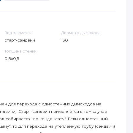
Вид элемента
Диаметр дымохода
старт-сэндвич
130
Толщина стенки
0,8х0,5
чен для перехода с одностенных дымоходов на
ндвичи). Старт-сэндвич применяется в том случае
д собирается "по конденсату". Если одностенный
ыму", то для перехода на утепленную трубу (сэндвич)