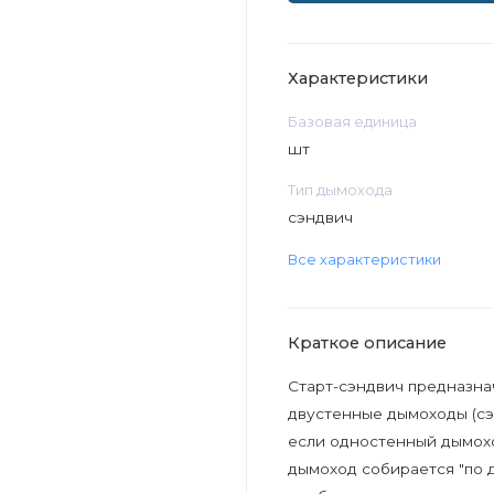
Характеристики
Базовая единица
шт
Тип дымохода
сэндвич
Все характеристики
Краткое описание
Старт-сэндвич предназна
двустенные дымоходы (сэ
если одностенный дымохо
дымоход собирается "по д