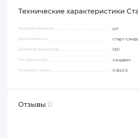
Технические характеристики Стар
Базовая единица
шт
Вид элемента
старт-сэнд
Диаметр дымохода
130
Тип дымохода
сэндвич
Толщина стенки
0,8х0,5
Отзывы
0