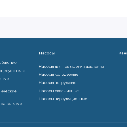
Насосы
Кан
набжение
Насосы для повышения давления
нцесушители
Насосы колодезные
евые
Насосы погружные
Насосы скважинные
лические
Насосы циркуляционные
 панельные