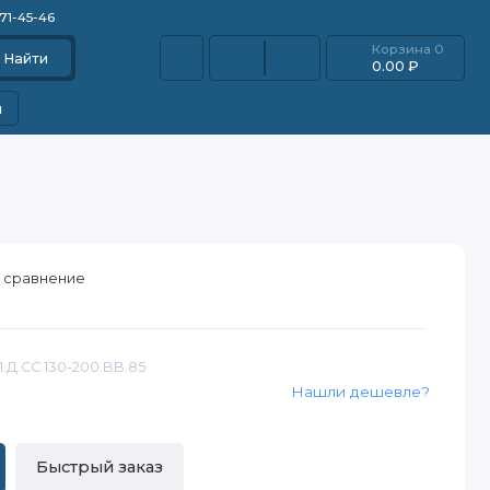
871-45-46
Корзина
0
Найти
0.00 ₽
и
 сравнение
1.Д.СС.130-200.BB.85
Нашли дешевле?
Быстрый заказ