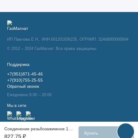
ИП Павлова Е.Н., ИНН:681201836235, ОГРНИП: 32468000000694
© 2012 – 2024 ГазМагнат. Все права защищены.
Поддержка
+7(951)871-45-46
+7(910)755-25-55
Обратный звонок
Ежедневно 9:00 – 20:00
Мы в сети
Соединение резьбозажимное 17х2,0х3/4" с евроконусом (никелированная латунь) RAUTHERM S
Купить
827.75 ₽