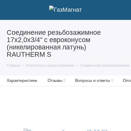
Соединение резьбозажимное
17х2,0х3/4" с евроконусом
(никелированная латунь)
RAUTHERM S
Главная
Отопление и водоснабжение
Соединение резьбозажимное 1
Характеристики
Отзывы
0
Вопросы и ответы
0
Опл