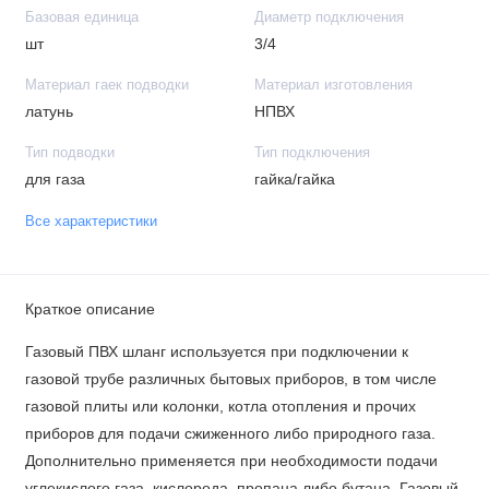
Базовая единица
Диаметр подключения
шт
3/4
Материал гаек подводки
Материал изготовления
латунь
НПВХ
Тип подводки
Тип подключения
для газа
гайка/гайка
Все характеристики
Краткое описание
Газовый ПВХ шланг используется при подключении к
газовой трубе различных бытовых приборов, в том числе
газовой плиты или колонки, котла отопления и прочих
приборов для подачи сжиженного либо природного газа.
Дополнительно применяется при необходимости подачи
углекислого газа, кислорода, пропана либо бутана. Газовый