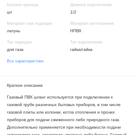
Базовая единица
Диаметр подключения
шт
1/2
Материал гаек подводки
Материал изготовления
латунь
НПВХ
Тип подводки
Тип подключения
для газа
гайка/гайка
Все характеристики
Краткое описание
Газовый ПВХ шланг используется при подключении к
газовой трубе различных бытовых приборов, в том числе
газовой плиты или колонки, котла отопления и прочих
приборов для подачи сжиженного либо природного газа.
Дополнительно применяется при необходимости подачи
углекислого газа, кислорода, пропана либо бутана. Газовый