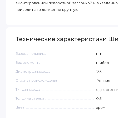
вмонтированной поворотной заслонкой и выведенно
приводится в движение вручную.
Технические характеристики Шибе
Базовая единица
шт
Вид элемента
шибер
Диаметр дымохода
135
Страна происхождения
Россия
Тип дымохода
одностенн
Толщина стенки
0,5
Цвет
хром