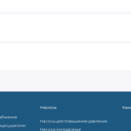
Насосы
Кан
набжение
Насосы для повышения давления
нцесушители
Насосы колодезные