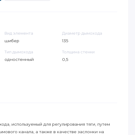
Вид элемента
Диаметр дымохода
шибер
135
Тип дымохода
Толщина стенки
одностенный
0,5
ода, используемый для регулирования тяги, путем
мового канала, а также в качестве заслонки на