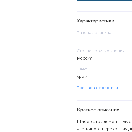
Характеристики
Базовая единица
шт
Страна происхождения
Россия
Цвет
хром
Все характеристики
Краткое описание
Шибер это элемент дымох
частичного перекрытия ды