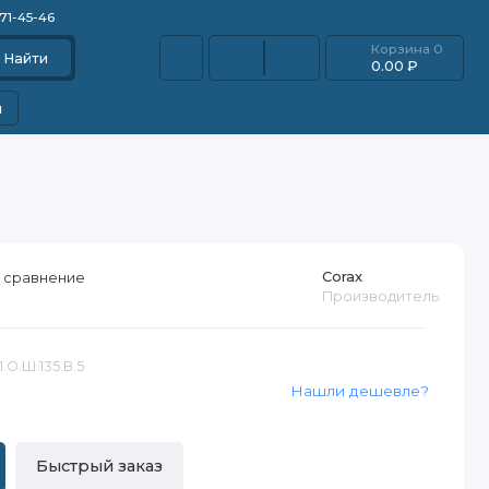
871-45-46
Корзина
0
Найти
0.00 ₽
и
Corax
 сравнение
Производитель
.О.Ш.135.В.5
Нашли дешевле?
Быстрый заказ