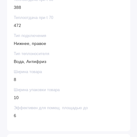
388
Теплоотдача при t 70
472
Тип подключения
Нижнее, правое
Тип теплоносителя
Вода, Антифриз
Ширина товара
8
Ширина упаковки товара
10
Эффективен для помещ. площадью до
6