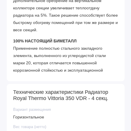
Дополнительное оребрение на вертикальном
коллекторе секции увеличивает теплоотдачу
радиатора на 5%. Такое решение способствует более
быстрому обогреву помещений при том же размере и
весе секций.
100% НАСТОЯЩИЙ БИМЕТАЛЛ
Применение полностью стального закладного
элемента, выполненного из углеродистой стали
марки 20, которая отличается повышенной
коррозионной стойкостью и эксплуатационной
надежностью. Гарантирует надежную работу в
системах, подверженных гидроударам и с химически
Технические характеристики Радиатор
агрессивными теплоносителями (в том числе
Royal Thermo Vittoria 350 VDR - 4 секц.
антифризами).
Вариант размещения
Oxsilan® 9807 – новое поколение экологически
Горизонтальное
чистого покрытия без тяжелых металлов и
фосфатов
Вес товара (нетто)