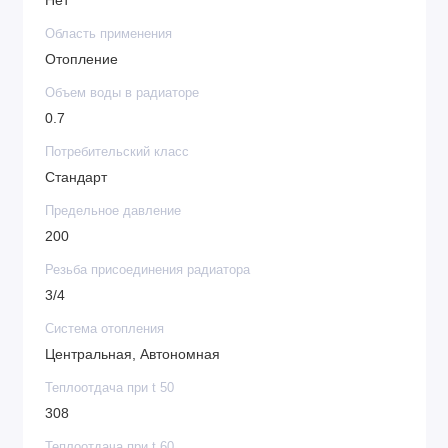
Нет
Область применения
Отопление
Объем воды в радиаторе
0.7
Потребительский класс
Стандарт
Предельное давление
200
Резьба присоединения радиатора
3/4
Система отопления
Центральная, Автономная
Теплоотдача при t 50
308
Теплоотдача при t 60