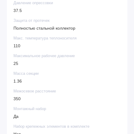
адаптеры для узлов нижнего подключения.
Давление опрессовки
37.5
Вентильная вставка Danfoss
Защита от протечек
За счет более быстрой реакции вентильная вставка
Полностью стальной коллектор
Данфосс позволяет экономить на 20% больше
энергии, чем вентильные вставки других
Макс. температура теплоносителя
производителей. Энергоэффективность
110
подтвержденная лабораторными испытаниями и
Максимальное рабочее давление
историей работы. Не требуется инструмент для пред
25
настройки, что исключает возможные повреждения
Масса секции
клапана при монтаже. Позволяет устанавливать
1.36
температуру с точностью до 1°C. С системой «Click»
монтаж займет 2 секунды.
Межосевое расстояние
350
Монтажный набор
Да
Набор крепежных элементов в комплекте