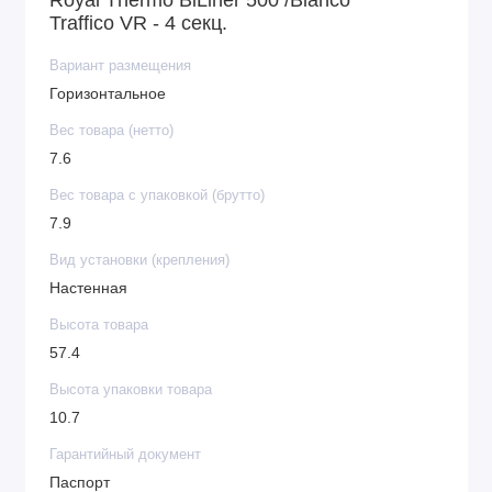
Royal Thermo BiLiner 500 /Bianco
Traffico VR - 4 секц.
Вариант размещения
Горизонтальное
Вес товара (нетто)
7.6
Вес товара с упаковкой (брутто)
7.9
Вид установки (крепления)
Настенная
Высота товара
57.4
Высота упаковки товара
10.7
Гарантийный документ
Паспорт