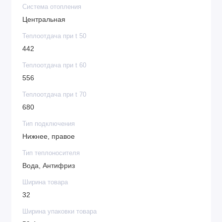
Система отопления
Центральная
Теплоотдача при t 50
442
Теплоотдача при t 60
556
Теплоотдача при t 70
680
Тип подключения
Нижнее, правое
Тип теплоносителя
Вода, Антифриз
Ширина товара
32
Ширина упаковки товара