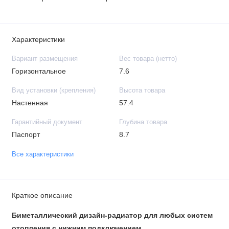
Характеристики
Вариант размещения
Вес товара (нетто)
Горизонтальное
7.6
Вид установки (крепления)
Высота товара
Настенная
57.4
Гарантийный документ
Глубина товара
Паспорт
8.7
Все характеристики
Краткое описание
Биметаллический дизайн-радиатор для любых систем
отопления с нижним подключением