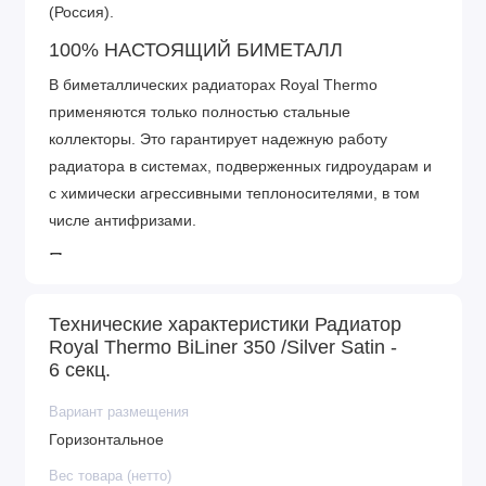
(Россия).
100% НАСТОЯЩИЙ БИМЕТАЛЛ
В биметаллических радиаторах Royal Thermo
применяются только полностью стальные
коллекторы. Это гарантирует надежную работу
радиатора в системах, подверженных гидроударам и
с химически агрессивными теплоносителями, в том
числе антифризами.
Повышенная мощность, технология
POWERSHIFT®
Дополнительное оребрение на вертикальном
Технические характеристики Радиатор
коллекторе секции увеличивает теплоотдачу
Royal Thermo BiLiner 350 /Silver Satin -
6 секц.
радиатора на 5% - а значит, помещение нагревается
быстрее.
Вариант размещения
Три цвета дизайнерской палитры FUTURA
Горизонтальное
AKZONOBEL (Нидерланды)
Вес товара (нетто)