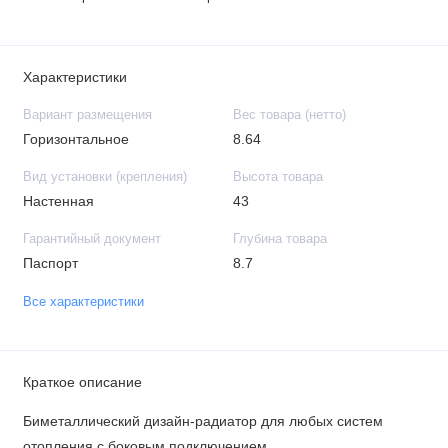
Характеристики
Вариант размещения
Вес товара (нетто)
Горизонтальное
8.64
Вид установки (крепления)
Высота товара
Настенная
43
Гарантийный документ
Глубина товара
Паспорт
8.7
Все характеристики
Краткое описание
Биметаллический дизайн-радиатор для любых систем
отопления с боковым подключением.