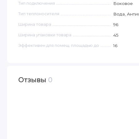
Тип подключения
Боковое
Тип теплоносителя
Вода, Анти
Ширина товара
96
Ширина упаковки товара
45
Эффективен для помещ. площадью до
16
Отзывы
0