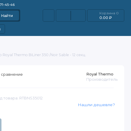
871-45-46
Корзина
0
Найти
0.00 ₽
и
Royal Thermo BiLiner 350 /Noir Sable - 12 секц.
Royal Thermo
 сравнение
Производитель
д товара: RTBNS35012
Нашли дешевле?