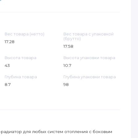
Вес товара (нетто)
Вес товара с упаковкой
(брутто)
17.28
17.58
Высота товара
Высота упаковки товара
43
10.7
Глубина товара
Глубина упаковки товара
8.7
98
радиатор для любых систем отопления с боковым