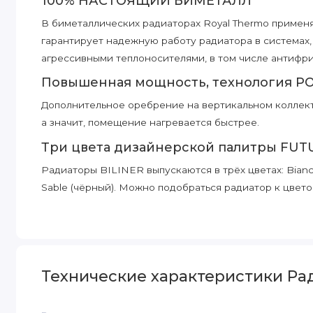
100% НАСТОЯЩИЙ БИМЕТАЛЛ
В биметаллических радиаторах Royal Thermo применя
гарантирует надежную работу радиатора в системах
агрессивными теплоносителями, в том числе антифри
Повышенная мощность, технология 
Дополнительное оребрение на вертикальном коллект
а значит, помещение нагревается быстрее.
Три цвета дизайнерской палитры FU
Радиаторы BILINER выпускаются в трёх цветах: Bianco T
Sable (чёрный). Можно подобраться радиатор к цвет
Oxsilan® 9807 – новое поколение экол
металлов и фосфатов
Oxsilan® 9807 наносится на секцию радиатора перед
лакокрасочного покрытия повышает антикоррозийную
Технические характеристики Радиа
Сверхстойкая 7-этапная NANO-покрас
Гарантирует стойкость к механическим повреждения