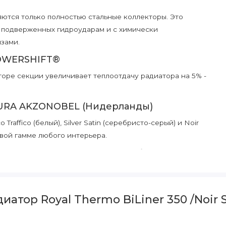
ются только полностью стальные коллекторы. Это
, подверженных гидроударам и с химически
зами.
POWERSHIFT®
оре секции увеличивает теплоотдачу радиатора на 5% -
TURA AKZONOBEL (Нидерланды)
raffico (белый), Silver Satin (серебристо-серый) и Noir
овой гамме любого интерьера.
огически чистого покрытия без тяжелых
 покраской и за счет улучшенной адгезии
 стойкость и долговечность радиатора.
тор Royal Thermo BiLiner 350 /Noir Sa
ка TECNOFIRMA®
м и обеспечивает долговечность покрытия радиатора в