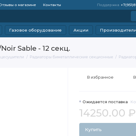
Отзывы о магазине
Контакты
Поддержка
+7(951)
Газовое оборудование
Акции
Производител
oir Sable - 12 секц.
нцесушители
Радиаторы биметаллические секционные
Радиатор 
В избранное
В
Ожидается поставка
Ко
14250.00 ₽
Купить