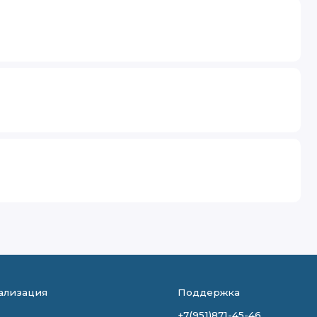
ализация
Поддержка
+7(951)871-45-46