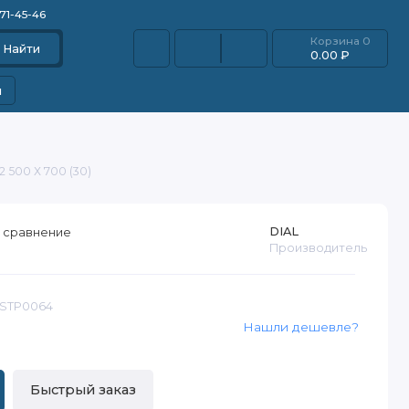
871-45-46
Корзина
0
Найти
0.00 ₽
и
 500 Х 700 (30)
DIAL
 сравнение
Производитель
RSTP0064
Нашли дешевле?
Быстрый заказ