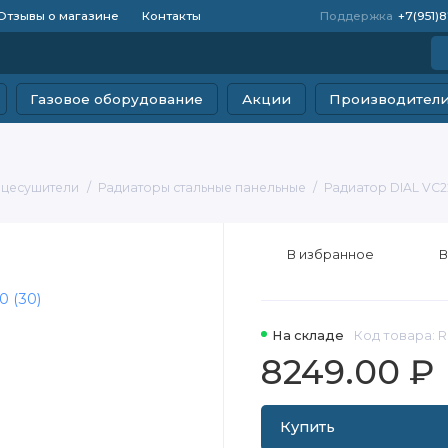
Отзывы о магазине
Контакты
Поддержка
+7(951)
Газовое оборудование
Акции
Производител
нцесушители
Радиаторы стальные панельные
Радиатор DIAL VC22
В избранное
В
На складе
Код товара: 
8249.00 ₽
Купить