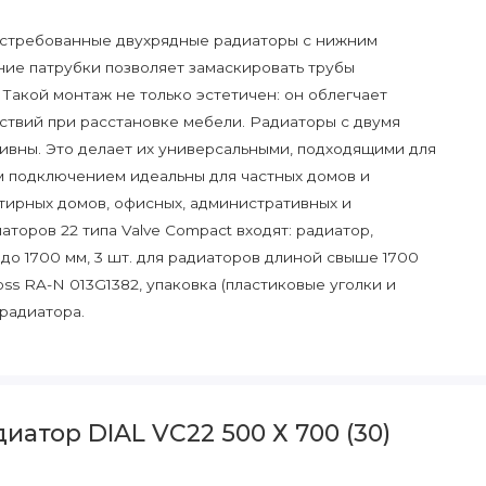
востребованные двухрядные радиаторы с нижним
ие патрубки позволяет замаскировать трубы
Такой монтаж не только эстетичен: он облегчает
ствий при расстановке мебели. Радиаторы с двумя
ивны. Это делает их универсальными, подходящими для
м подключением идеальны для частных домов и
тирных домов, офисных, административных и
торов 22 типа Valve Compact входят: радиатор,
до 1700 мм, 3 шт. для радиаторов длиной свыше 1700
ss RA-N 013G1382, упаковка (пластиковые уголки и
 радиатора.
атор DIAL VC22 500 Х 700 (30)