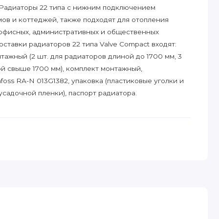
Радиаторы 22 типа с нижним подключением
мов и коттеджей, также подходят для отопления
офисных, административных и общественных
ставки радиаторов 22 типа Valve Compact входят:
ажный (2 шт. для радиаторов длиной до 1700 мм, 3
ой свыше 1700 мм), комплект монтажный,
oss RA-N 013G1382, упаковка (пластиковые уголки и
усадочной пленки), паспорт радиатора.