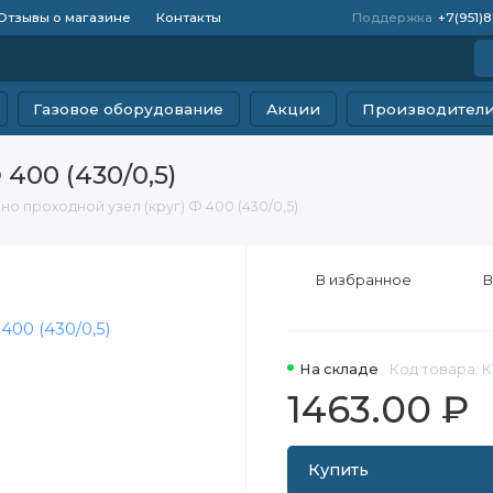
Отзывы о магазине
Контакты
Поддержка
+7(951)
Газовое оборудование
Акции
Производител
400 (430/0,5)
о проходной узел (круг) Ф 400 (430/0,5)
В избранное
В
На складе
Код товара: К
1463.00 ₽
Купить