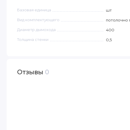
Базовая единица
шт
Вид комплектующего
потолочно 
Диаметр дымохода
400
Толщина стенки
0,5
Отзывы
0