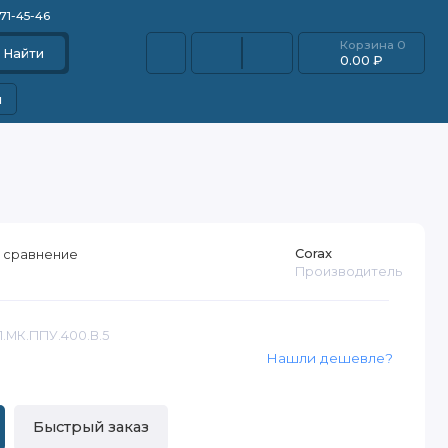
871-45-46
Корзина
0
Найти
0.00 ₽
и
Corax
 сравнение
Производитель
1.МК.ППУ.400.В.5
Нашли дешевле?
Быстрый заказ