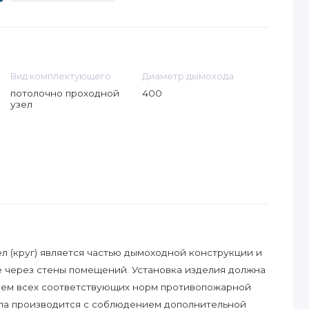
Вид комплектующего
Диаметр дымохода
потолочно проходной
400
узел
л (круг) является частью дымоходной конструкции и
е через стены помещений. Установка изделия должна
ием всех соответствующих норм противопожарной
ла производится с соблюдением дополнительной