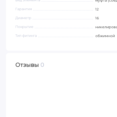
Вид элемента
муфта (сое
Гарантия
12
Диаметр
16
Покрытие
никелиров
Тип фитинга
обжимной
Отзывы
0