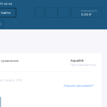
871-45-46
Корзина
0
Найти
0.00 ₽
и
Aqualink
 сравнение
Производитель
д товара: 308
Нашли дешевле?