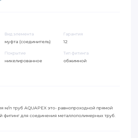
Вид элемента
Гарантия
муфта (соединитель)
12
Покрытие
Тип фитинга
никелированное
обжимной
я м/п труб AQUAPEX это- равнопроходной прямой
 фитинг для соединения металлополимерных труб.