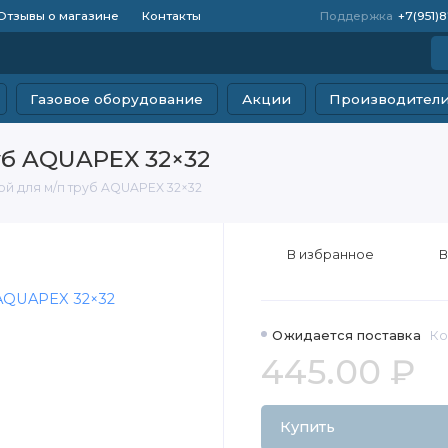
Отзывы о магазине
Контакты
Поддержка
+7(951)
Газовое оборудование
Акции
Производител
уб AQUAPEX 32×32
й для м/п труб AQUAPEX 32×32
В избранное
В
Ожидается поставка
Ко
445.00 ₽
Купить